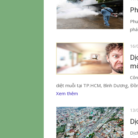
vào
Ph
Phu
phá
Đăn
16/
vào
Dị
mố
Côn
diệt muỗi tại TP.HCM, Bình Dương, Đồn
Xem thêm
Đăn
13/
vào
Dị
Dịc