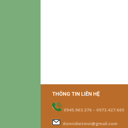
THÔNG TIN LIÊN HỆ
0945.963.376 – 0973.427.665
donvidietmoi@gmail.com