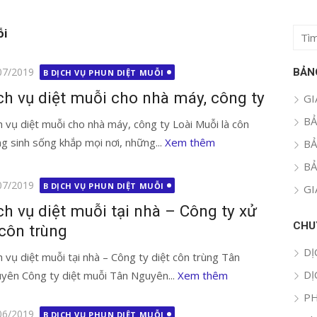
ỗi
Tìm
kết
quả
g
07/2019
BẢN
B DỊCH VỤ PHUN DIỆT MUỖI
cho:
ch vụ diệt muỗi cho nhà máy, công ty
GI
BẢ
h vụ diệt muỗi cho nhà máy, công ty Loài Muỗi là côn
ng sinh sống khắp mọi nơi, những...
Xem thêm
BẢ
BẢ
g
07/2019
B DỊCH VỤ PHUN DIỆT MUỖI
GI
ch vụ diệt muỗi tại nhà – Công ty xử
CHU
 côn trùng
DỊ
h vụ diệt muỗi tại nhà – Công ty diệt côn trùng Tân
DỊ
yên Công ty diệt muỗi Tân Nguyên...
Xem thêm
PH
g
06/2019
B DỊCH VỤ PHUN DIỆT MUỖI