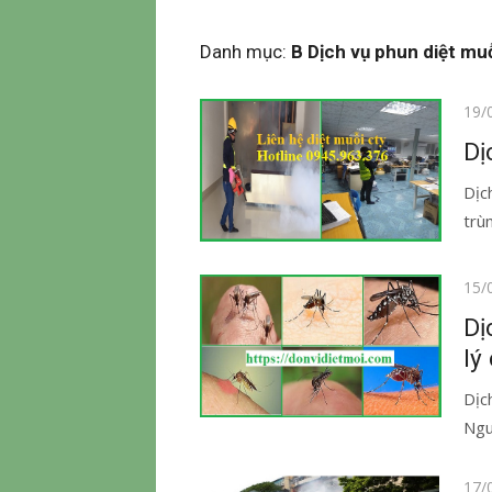
Danh mục:
B Dịch vụ phun diệt mu
Đăn
19/
vào
Dị
Dịc
trù
Đăn
15/
vào
Dị
lý
Dịc
Ngu
Đăn
17/