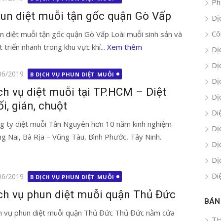
Ph
un diệt muỗi tận gốc quận Gò Vấp
Dị
Cô
n diệt muỗi tận gốc quận Gò Vấp Loài muỗi sinh sản và
t triển nhanh trong khu vực khí...
Xem thêm
Dị
Dị
g
06/2019
B DỊCH VỤ PHUN DIỆT MUỖI
Dị
ch vụ diệt muỗi tại TP.HCM – Diệt
Dị
i, gián, chuột
Di
g ty diệt muỗi Tân Nguyên hơn 10 năm kinh nghiệm
Dị
g Nai, Bà Rịa – Vũng Tàu, Bình Phước, Tây Ninh.
Dị
Dị
Di
g
06/2019
B DỊCH VỤ PHUN DIỆT MUỖI
ch vụ phun diệt muỗi quận Thủ Đức
BÁN
h vụ phun diệt muỗi quận Thủ Đức Thủ Đức nằm cửa
TH