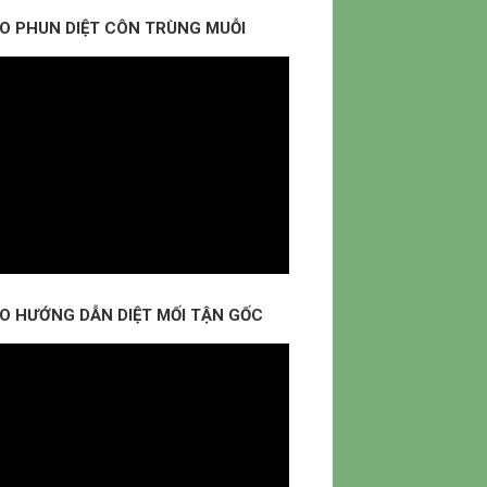
EO PHUN DIỆT CÔN TRÙNG MUỖI
EO HƯỚNG DẪN DIỆT MỐI TẬN GỐC