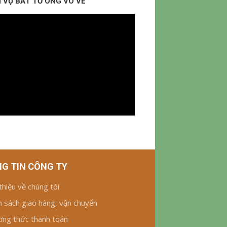
 VỤ BẮT TỔ ONG VÒ VẼ
G TIN CÔNG TY
 thiệu về chúng tôi
h sách giao hàng, vận chuyển
ng thức thanh toán