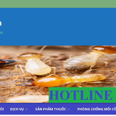
n
AM
TÔI
DỊCH VỤ
SẢN PHẨM THUỐC
PHÒNG CHỐNG MỐI CÔ