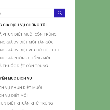
Tìm
kiếm
G GIÁ DỊCH VỤ CHÚNG TÔI
Á PHUN DIỆT MUỖI CÔN TRÙNG
NG GIÁ DV DIỆT MỐI TẬN GỐC
NG GIÁ DV DIỆT VE CHÓ BỌ CHÉT
NG GIÁ PHÒNG CHỐNG MỐI
Á THUỐC DIỆT CÔN TRÙNG
YÊN MỤC DỊCH VỤ
CH VỤ PHUN DIỆT MUỖI
CH VỤ DIỆT MỐI
UN DIỆT KHUẨN KHỬ TRÙNG