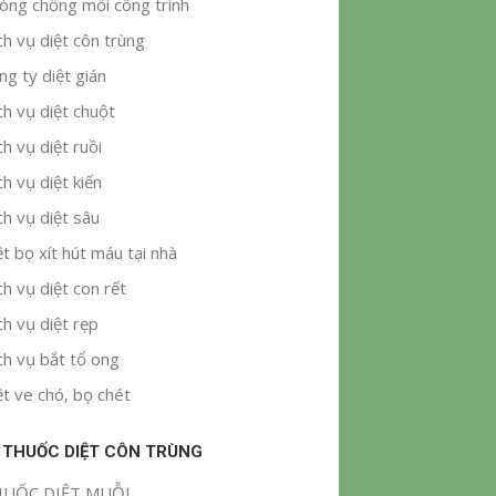
òng chống mối công trình
ch vụ diệt côn trùng
ng ty diệt gián
ch vụ diệt chuột
ch vụ diệt ruồi
ch vụ diệt kiến
ch vụ diệt sâu
ệt bọ xít hút máu tại nhà
ch vụ diệt con rết
ch vụ diệt rẹp
ch vụ bắt tổ ong
ệt ve chó, bọ chét
 THUỐC DIỆT CÔN TRÙNG
UỐC DIỆT MUỖI