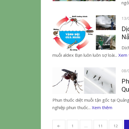
ngỏ
Đăn
13/
vào
Dị
N
Dịc
muỗi aldex Bạn luôn luôn sợ loài...
Xem 
Đăn
08/
vào
Ph
Qu
Phun thuốc diệt muỗi tận gốc tại Quản
nghiệp phun thuốc...
Xem thêm
Phân
←
1
…
11
12