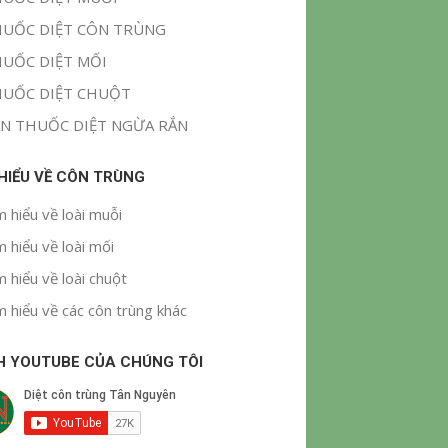
UỐC DIỆT CÔN TRÙNG
UỐC DIỆT MỐI
UỐC DIỆT CHUỘT
N THUỐC DIỆT NGỪA RẮN
 HIỂU VỀ CÔN TRÙNG
m hiểu về loài muỗi
m hiểu về loài mối
m hiểu về loài chuột
m hiểu về các côn trùng khác
H YOUTUBE CỦA CHÚNG TÔI