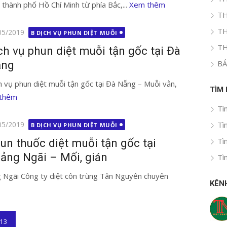
 thành phố Hồ Chí Minh từ phía Bắc,...
Xem thêm
TH
TH
g
05/2019
B DỊCH VỤ PHUN DIỆT MUỖI
TH
ch vụ phun diệt muỗi tận gốc tại Đà
BÁ
ẵng
h vụ phun diệt muỗi tận gốc tại Đà Nẵng – Muỗi vằn,
TÌM
thêm
Tì
g
Tì
05/2019
B DỊCH VỤ PHUN DIỆT MUỖI
Tì
un thuốc diệt muỗi tận gốc tại
ảng Ngãi – Mối, gián
Tì
g Ngãi Công ty diệt côn trùng Tân Nguyên chuyên
KÊN
13