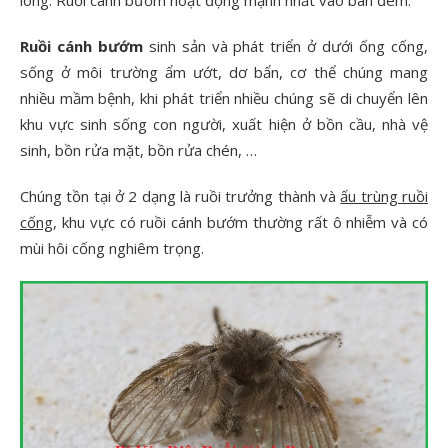
lông. Ruồi cánh bướm hoạt động mạnh nhất vào ban đêm.
Ruồi cánh bướm
sinh sản và phát triển ở dưới ống cống,
sống ở môi trường ẩm ướt, dơ bẩn, cơ thể chúng mang
nhiều mầm bệnh, khi phát triển nhiều chúng sẽ di chuyển lên
khu vực sinh sống con người, xuất hiện ở bồn cầu, nhà vệ
sinh, bồn rửa mặt, bồn rửa chén, …
Chúng tồn tại ở 2 dạng là ruồi trưởng thành và
ấu trùng ruồi
cống
, khu vực có ruồi cánh bướm thường rất ô nhiễm và có
mùi hôi cống nghiêm trọng.