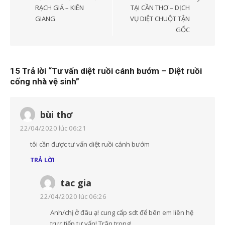
bài
RẠCH GIÁ – KIÊN
TẠI CẦN THƠ – DỊCH
GIANG
VỤ DIỆT CHUỘT TẬN
viết
GỐC
15 Trả lời “
Tư vấn diệt ruồi cánh bướm – Diệt ruồi
cống nhà vệ sinh
”
bùi thơ
22/04/2020 lúc 06:21
tôi cần được tư vấn diệt ruồi cánh bướm
TRẢ LỜI
tac gia
22/04/2020 lúc 06:26
Anh/chị ở đâu ạ! cung cấp sdt để bên em liên hệ
trực tiếp tư vấn! Trân trọng!