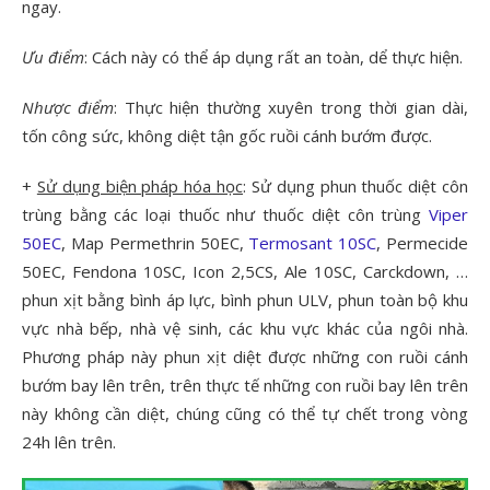
ngay.
Ưu điểm
: Cách này có thể áp dụng rất an toàn, dể thực hiện.
Nhược điểm
: Thực hiện thường xuyên trong thời gian dài,
tốn công sức, không diệt tận gốc ruồi cánh bướm được.
+
Sử dụng biện pháp hóa học
: Sử dụng phun thuốc diệt côn
trùng bằng các loại thuốc như thuốc diệt côn trùng
Viper
50EC
, Map Permethrin 50EC,
Termosant 10SC
, Permecide
50EC, Fendona 10SC, Icon 2,5CS, Ale 10SC, Carckdown, …
phun xịt bằng bình áp lực, bình phun ULV, phun toàn bộ khu
vực nhà bếp, nhà vệ sinh, các khu vực khác của ngôi nhà.
Phương pháp này phun xịt diệt được những con ruồi cánh
bướm bay lên trên, trên thực tế những con ruồi bay lên trên
này không cần diệt, chúng cũng có thể tự chết trong vòng
24h lên trên.