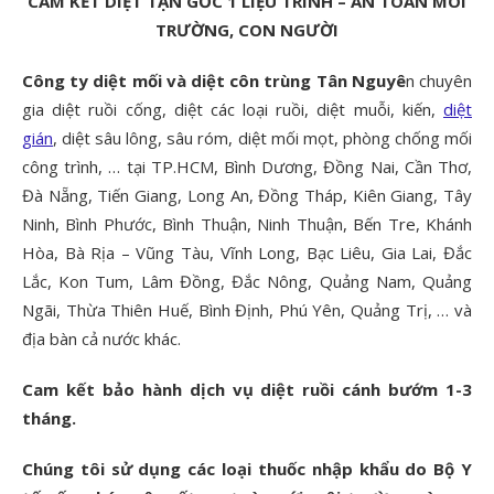
CAM KẾT DIỆT TẬN GỐC 1 LIỆU TRÌNH – AN TOÀN MÔI
TRƯỜNG, CON NGƯỜI
Công ty diệt mối và diệt côn trùng Tân Nguyê
n chuyên
gia diệt ruồi cống, diệt các loại ruồi, diệt muỗi, kiến,
diệt
gián
, diệt sâu lông, sâu róm, diệt mối mọt, phòng chống mối
công trình, … tại TP.HCM, Bình Dương, Đồng Nai, Cần Thơ,
Đà Nẵng, Tiến Giang, Long An, Đồng Tháp, Kiên Giang, Tây
Ninh, Bình Phước, Bình Thuận, Ninh Thuận, Bến Tre, Khánh
Hòa, Bà Rịa – Vũng Tàu, Vĩnh Long, Bạc Liêu, Gia Lai, Đắc
Lắc, Kon Tum, Lâm Đồng, Đắc Nông, Quảng Nam, Quảng
Ngãi, Thừa Thiên Huế, Bình Định, Phú Yên, Quảng Trị, … và
địa bàn cả nước khác.
Cam kết bảo hành dịch vụ diệt ruồi cánh bướm 1-3
tháng.
Chúng tôi sử dụng các loại thuốc nhập khẩu do Bộ Y