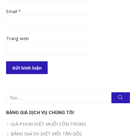
Email
*
Trang web
Tìm
Tìm
kiếm
kết
quả
BẢNG GIÁ DỊCH VỤ CHÚNG TÔI
cho:
GIÁ PHUN DIỆT MUỖI CÔN TRÙNG
BẢNG GIÁ DV DIỆT MỐI TẬN GỐC