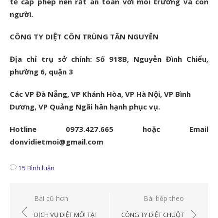
tế cấp phép nên rất an toàn với môi trường và con
người.
CÔNG TY DIỆT CÔN TRÙNG TÂN NGUYÊN
Địa chỉ trụ sở chính: Số 918B, Nguyễn Đình Chiểu,
phường 6, quận 3
Các VP Đà Nẵng, VP Khánh Hòa, VP Hà Nội, VP Bình
Dương, VP Quảng Ngãi hân hạnh phục vụ.
Hotline 0973.427.665 hoặc Email
donvidietmoi@gmail.com
15 Bình luận
Điều
Bài cũ hơn
Bài tiếp theo
hướng
DỊCH VỤ DIỆT MỐI TẠI
CÔNG TY DIỆT CHUỘT