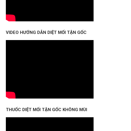
VIDEO HƯỚNG DẪN DIỆT MỐI TẬN GỐC
THUỐC DIỆT MỐI TẬN GỐC KHÔNG MÙI