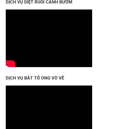
DỊCH VỤ DIỆT RUỒI CÁNH BƯỚM
DỊCH VỤ BẮT TỔ ONG VÒ VẼ