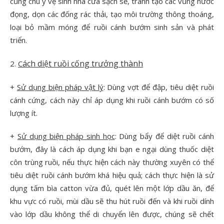
cũng chú ý vệ sinh nhà cửa sạch sẽ, tránh tạo các vũng nước
đọng, dọn các đống rác thải, tạo môi trường thông thoáng,
loại bỏ mầm móng để ruồi cánh bướm sinh sản và phát
triển.
ách diệt ruồi cống trưởng thành
2.
C
+
Sử dụng biện pháp vật lý
: Dùng vợt để đập, tiêu diệt ruồi
cánh cứng, cách này chỉ áp dụng khi ruồi cánh bướm có số
lượng ít.
+
Sử dụng biện pháp sinh học
: Dùng bẩy để diệt ruồi cánh
bướm, đây là cách áp dụng khi bạn e ngại dùng thuốc diệt
côn trùng ruồi, nếu thực hiện cách này thường xuyên có thể
tiêu diệt ruồi cánh bướm khá hiệu quả; cách thực hiện là sử
dụng tấm bìa catton vừa đủ, quét lên một lớp dầu ăn, để
khu vực có ruồi, mùi dầu sẽ thu hút ruồi đến và khi ruồi dính
vào lớp dầu không thể di chuyển lên được, chúng sẽ chết