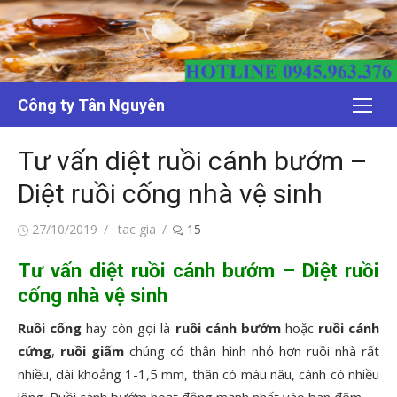
Chuyển
tới
nội
dung
Công ty Tân Nguyên
Tư vấn diệt ruồi cánh bướm –
Diệt ruồi cống nhà vệ sinh
Đăng
Tác
27/10/2019
tac gia
15
vào
giả
Tư vấn diệt ruồi cánh bướm – Diệt ruồi
cống nhà vệ sinh
Ruồi cống
hay còn gọi là
ruồi cánh bướm
hoặc
ruồi cánh
cứng
,
ruồi giấm
chúng có thân hình nhỏ hơn ruồi nhà rất
nhiều, dài khoảng 1-1,5 mm, thân có màu nâu, cánh có nhiều