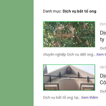
Danh mục:
Dịch vụ bắt tổ ong
Đăn
09/
vào
Dị
ty
Dịc
chuyên nghiệp Dịch vụ diệt ong...
Xem 
Đăn
08/
vào
Dị
Cô
Dịc
Dịch vụ bắt tổ ong tại...
Xem thêm