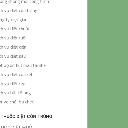
òng chống mối công trình
ch vụ diệt côn trùng
ng ty diệt gián
ch vụ diệt chuột
ch vụ diệt ruồi
ch vụ diệt kiến
ch vụ diệt sâu
ệt bọ xít hút máu tại nhà
ch vụ diệt con rết
ch vụ diệt rẹp
ch vụ bắt tổ ong
ệt ve chó, bọ chét
 THUỐC DIỆT CÔN TRÙNG
UỐC DIỆT MUỖI