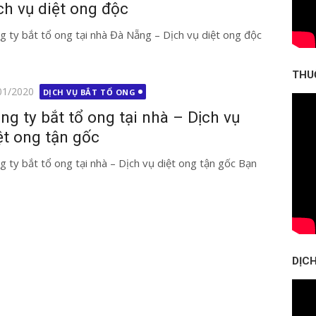
ch vụ diệt ong độc
g ty bắt tổ ong tại nhà Đà Nẵng – Dịch vụ diệt ong độc
THU
g
01/2020
DỊCH VỤ BẮT TỔ ONG
ng ty bắt tổ ong tại nhà – Dịch vụ
ệt ong tận gốc
g ty bắt tổ ong tại nhà – Dịch vụ diệt ong tận gốc Bạn
DỊCH