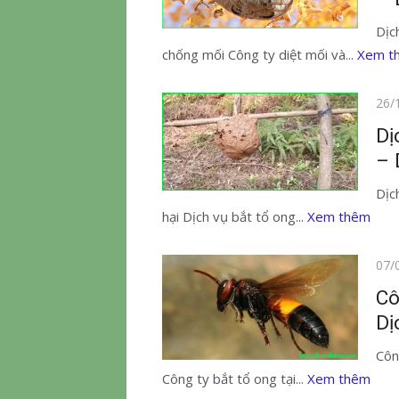
Dịc
chống mối Công ty diệt mối và...
Xem t
Đăn
26/
vào
Dị
– 
Dịc
hại Dịch vụ bắt tổ ong...
Xem thêm
Đăn
07/
vào
Cô
Dị
Côn
Công ty bắt tổ ong tại...
Xem thêm