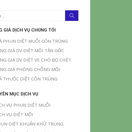
Tìm
kiếm
G GIÁ DỊCH VỤ CHÚNG TÔI
Á PHUN DIỆT MUỖI CÔN TRÙNG
NG GIÁ DV DIỆT MỐI TẬN GỐC
NG GIÁ DV DIỆT VE CHÓ BỌ CHÉT
NG GIÁ PHÒNG CHỐNG MỐI
Á THUỐC DIỆT CÔN TRÙNG
YÊN MỤC DỊCH VỤ
CH VỤ PHUN DIỆT MUỖI
CH VỤ DIỆT MỐI
UN DIỆT KHUẨN KHỬ TRÙNG