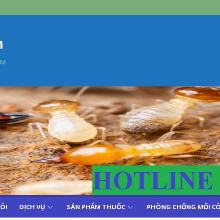
n
AM
TÔI
DỊCH VỤ
SẢN PHẨM THUỐC
PHÒNG CHỐNG MỐI CÔ