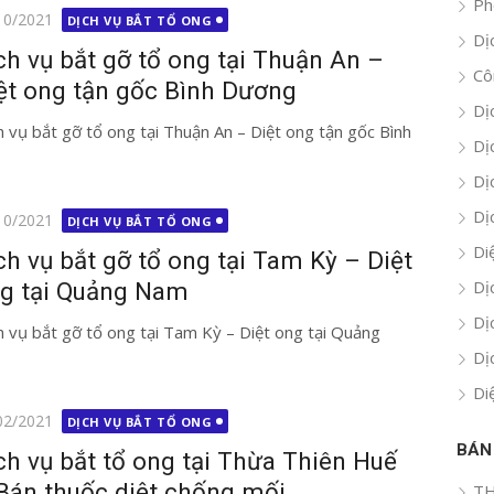
Ph
g
10/2021
DỊCH VỤ BẮT TỔ ONG
Dị
ch vụ bắt gỡ tổ ong tại Thuận An –
Cô
ệt ong tận gốc Bình Dương
Dị
h vụ bắt gỡ tổ ong tại Thuận An – Diệt ong tận gốc Bình
Dị
Dị
Dị
g
10/2021
DỊCH VỤ BẮT TỔ ONG
Di
ch vụ bắt gỡ tổ ong tại Tam Kỳ – Diệt
Dị
g tại Quảng Nam
Dị
h vụ bắt gỡ tổ ong tại Tam Kỳ – Diệt ong tại Quảng
Dị
Di
g
02/2021
DỊCH VỤ BẮT TỔ ONG
BÁN
ch vụ bắt tổ ong tại Thừa Thiên Huế
Bán thuốc diệt chống mối
TH