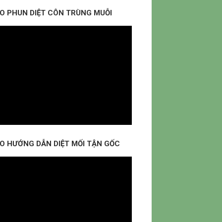
EO PHUN DIỆT CÔN TRÙNG MUỖI
EO HƯỚNG DẪN DIỆT MỐI TẬN GỐC