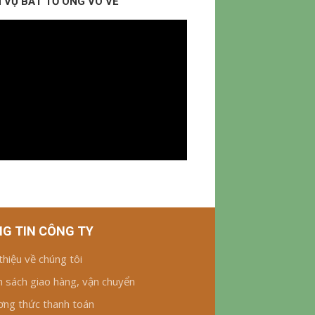
 VỤ BẮT TỔ ONG VÒ VẼ
G TIN CÔNG TY
 thiệu về chúng tôi
h sách giao hàng, vận chuyển
ng thức thanh toán