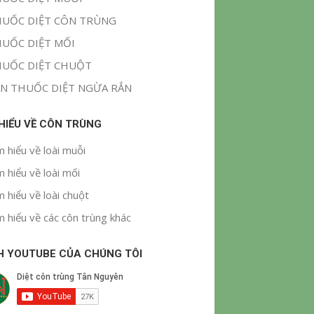
UỐC DIỆT CÔN TRÙNG
UỐC DIỆT MỐI
UỐC DIỆT CHUỘT
N THUỐC DIỆT NGỪA RẮN
 HIỂU VỀ CÔN TRÙNG
m hiểu về loài muỗi
m hiểu về loài mối
m hiểu về loài chuột
m hiểu về các côn trùng khác
H YOUTUBE CỦA CHÚNG TÔI