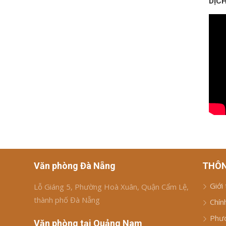
DỊCH
Văn phòng Đà Nẵng
THÔN
Giới
Lỗ Giáng 5, Phường Hoà Xuân, Quận Cẩm Lệ,
thành phố Đà Nẵng
Chín
Phươ
Văn phòng tại Quảng Nam