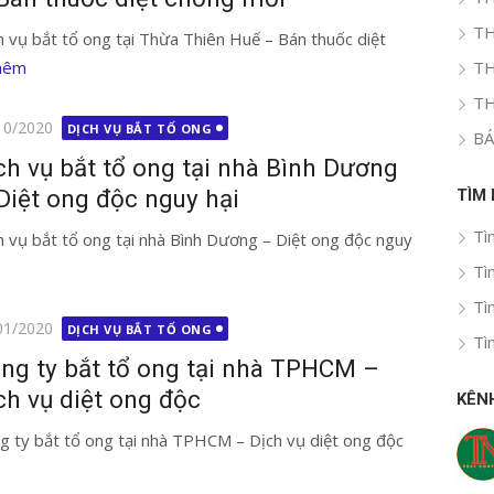
TH
h vụ bắt tổ ong tại Thừa Thiên Huế – Bán thuốc diệt
hêm
TH
TH
g
10/2020
DỊCH VỤ BẮT TỔ ONG
BÁ
ch vụ bắt tổ ong tại nhà Bình Dương
Diệt ong độc nguy hại
TÌM
Tì
h vụ bắt tổ ong tại nhà Bình Dương – Diệt ong độc nguy
Tì
Tì
g
01/2020
DỊCH VỤ BẮT TỔ ONG
Tì
ng ty bắt tổ ong tại nhà TPHCM –
ch vụ diệt ong độc
KÊN
g ty bắt tổ ong tại nhà TPHCM – Dịch vụ diệt ong độc