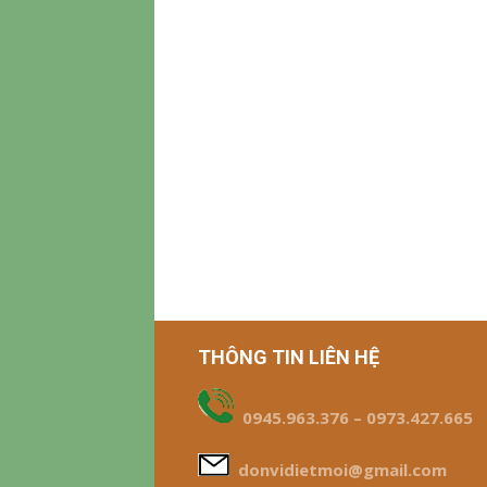
THÔNG TIN LIÊN HỆ
0945.963.376 – 0973.427.665
donvidietmoi@gmail.com