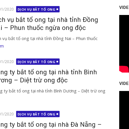
VID
g
01/2020
DỊCH VỤ BẮT TỔ ONG
ch vụ bắt tổ ong tại nhà tỉnh Đồng
i – Phun thuốc ngừa ong độc
h vụ bắt tổ ong tại nhà tỉnh Đồng Nai – Phun thuốc
êm
g
01/2020
DỊCH VỤ BẮT TỔ ONG
ng ty bắt tổ ong tại nhà tỉnh Bình
ơng – Diệt trừ ong độc
VID
g ty bắt tổ ong tại nhà tỉnh Bình Dương – Diệt trừ ong
g
01/2020
DỊCH VỤ BẮT TỔ ONG
ng ty bắt tổ ong tại nhà Đà Nẵng –