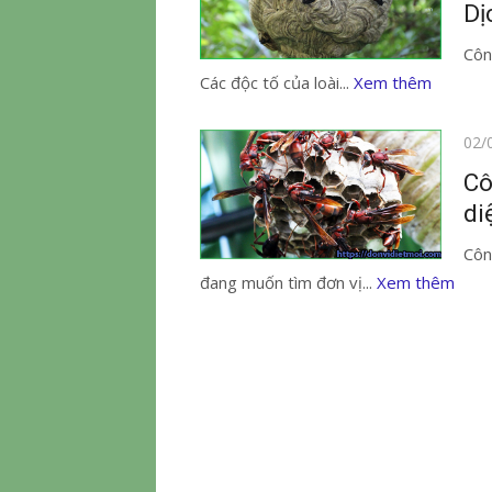
Dị
Côn
Các độc tố của loài...
Xem thêm
Đăn
02/
vào
Cô
di
Côn
đang muốn tìm đơn vị...
Xem thêm