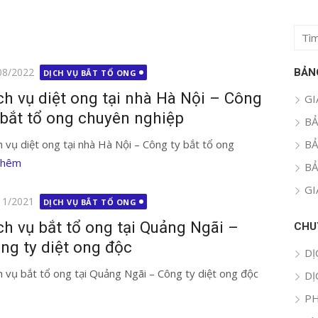
Tìm
kết
quả
g
08/2022
BẢN
DỊCH VỤ BẮT TỔ ONG
cho:
ch vụ diệt ong tại nhà Hà Nội – Công
GI
 bắt tổ ong chuyên nghiệp
BẢ
h vụ diệt ong tại nhà Hà Nội – Công ty bắt tổ ong
BẢ
thêm
BẢ
GI
g
11/2021
DỊCH VỤ BẮT TỔ ONG
ch vụ bắt tổ ong tại Quảng Ngãi –
CHU
ng ty diệt ong độc
DỊ
h vụ bắt tổ ong tại Quảng Ngãi – Công ty diệt ong độc
DỊ
PH