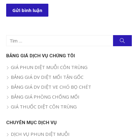
Tìm
Tìm
kiếm
kết
quả
BẢNG GIÁ DỊCH VỤ CHÚNG TÔI
cho:
GIÁ PHUN DIỆT MUỖI CÔN TRÙNG
BẢNG GIÁ DV DIỆT MỐI TẬN GỐC
BẢNG GIÁ DV DIỆT VE CHÓ BỌ CHÉT
BẢNG GIÁ PHÒNG CHỐNG MỐI
GIÁ THUỐC DIỆT CÔN TRÙNG
CHUYÊN MỤC DỊCH VỤ
DỊCH VỤ PHUN DIỆT MUỖI