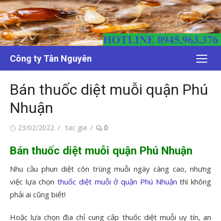
Chuyển
tới
nội
dung
Công ty Tân Nguyên
Bán thuốc diệt muỗi quận Phú
Nhuận
Đăng
Tác
23/02/2022
tac gia
0
vào
giả
Bán thuốc diệt muỗi quận Phú Nhuận
Nhu cầu phun diệt côn trùng muỗi ngày càng cao, nhưng
việc lựa chọn
thuốc diệt muỗi ở quận Phú Nhuận
thì không
phải ai cũng biết!
Hoặc lựa chọn địa chỉ cung cấp thuốc diệt muỗi uy tín, an