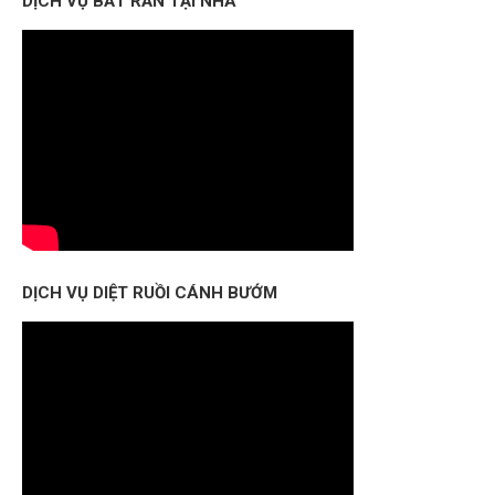
DỊCH VỤ BẮT RẮN TẠI NHÀ
DỊCH VỤ DIỆT RUỒI CÁNH BƯỚM