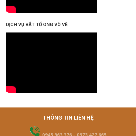
DỊCH VỤ BẮT TỔ ONG VÒ VẼ
THÔNG TIN LIÊN HỆ
0945.963.376 – 0973.427.665