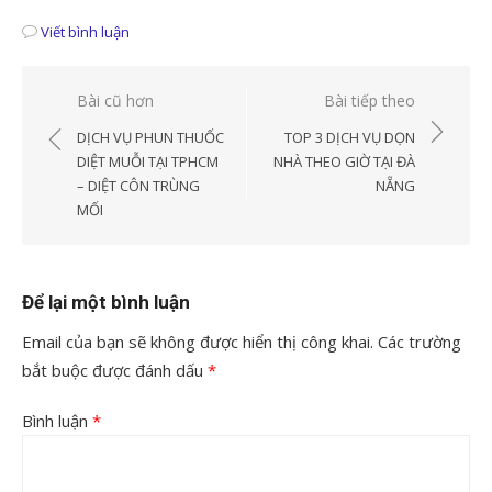
Viết bình luận
Điều
Bài cũ hơn
Bài tiếp theo
hướng
DỊCH VỤ PHUN THUỐC
TOP 3 DỊCH VỤ DỌN
bài
DIỆT MUỖI TẠI TPHCM
NHÀ THEO GIỜ TẠI ĐÀ
– DIỆT CÔN TRÙNG
NẴNG
viết
MỐI
Để lại một bình luận
Email của bạn sẽ không được hiển thị công khai.
Các trường
bắt buộc được đánh dấu
*
Bình luận
*