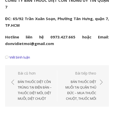
CÔNG TY BÁN THUỐC DIỆT CÔN TRÙNG UY TÍN QUẬN
7
ĐC: 65/92 Trần Xuân Soạn, Phường Tân Hưng, quận 7,
TP.HCM
Hotline liên hệ 0973.427.665 hoặc Email:
donvidietmoi@gmail.com
Viết bình luận
Điều
Bài cũ hơn
Bài tiếp theo
hướng
BÁN THUỐC DIỆT CÔN
BÁN THUỐC DIỆT
bài
TRÙNG TẠI ĐIỆN BÀN –
MUỖI TẠI QUẬN THỦ
THUỐC DIỆT MỐI, DIỆT
ĐỨC – MUA THUỐC
viết
MUỖI, DIỆT CHUỘT
CHUỘT, THUỐC MỐI