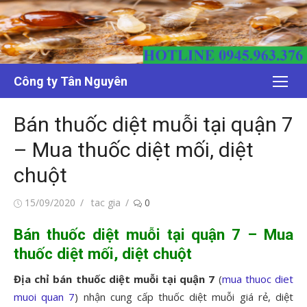
Chuyển
tới
nội
dung
Công ty Tân Nguyên
Bán thuốc diệt muỗi tại quận 7
– Mua thuốc diệt mối, diệt
chuột
Đăng
Tác
15/09/2020
tac gia
0
vào
giả
Bán thuốc diệt muỗi tại quận 7 – Mua
thuốc diệt mối, diệt chuột
Địa chỉ bán thuốc diệt muỗi tại quận 7
(
mua thuoc diet
muoi quan 7
) nhận cung cấp thuốc diệt muỗi giá rẻ, diệt