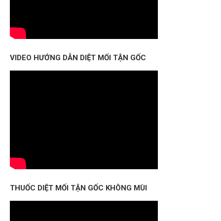
VIDEO HƯỚNG DẪN DIỆT MỐI TẬN GỐC
THUỐC DIỆT MỐI TẬN GỐC KHÔNG MÙI