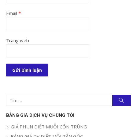
Email
*
Trang web
Tìm
Tìm
kiếm
kết
quả
BẢNG GIÁ DỊCH VỤ CHÚNG TÔI
cho:
GIÁ PHUN DIỆT MUỖI CÔN TRÙNG
BẢNG GIÁ DV DIỆT MỐI TẬN GỐC