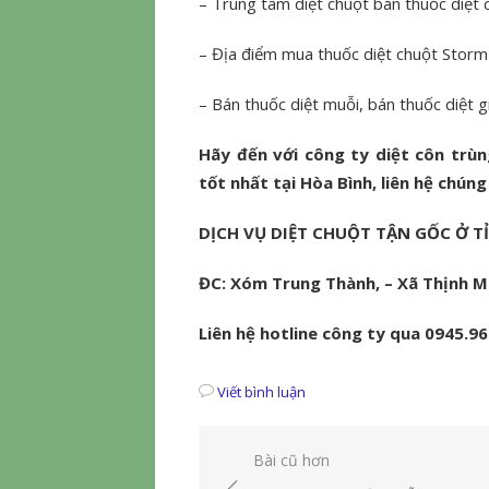
– Trung tâm diệt chuột bán thuốc diệt 
– Địa điểm mua thuốc diệt chuột Storm 
– Bán thuốc diệt muỗi, bán thuốc diệt giá
Hãy đến với công ty diệt côn trùn
tốt nhất tại Hòa Bình, liên hệ chúng
DỊCH VỤ DIỆT CHUỘT TẬN GỐC Ở T
ĐC: Xóm Trung Thành, – Xã Thịnh M
Liên hệ hotline công ty qua 0945.9
Viết bình luận
Điều
Bài cũ hơn