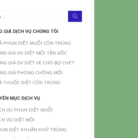
Tìm
kiếm
G GIÁ DỊCH VỤ CHÚNG TÔI
Á PHUN DIỆT MUỖI CÔN TRÙNG
NG GIÁ DV DIỆT MỐI TẬN GỐC
NG GIÁ DV DIỆT VE CHÓ BỌ CHÉT
NG GIÁ PHÒNG CHỐNG MỐI
Á THUỐC DIỆT CÔN TRÙNG
YÊN MỤC DỊCH VỤ
CH VỤ PHUN DIỆT MUỖI
CH VỤ DIỆT MỐI
UN DIỆT KHUẨN KHỬ TRÙNG