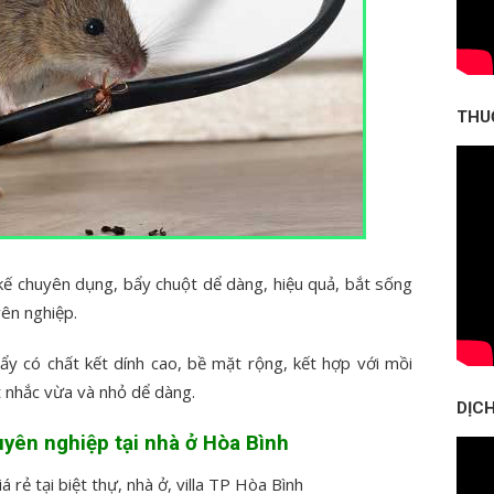
THU
kế chuyên dụng, bẩy chuột dể dàng, hiệu quả, bắt sống
yên nghiệp.
bẩy có chất kết dính cao, bề mặt rộng, kết hợp với mồi
t nhắc vừa và nhỏ dể dàng.
DỊCH
uyên nghiệp tại nhà ở Hòa Bình
iá rẻ tại biệt thự, nhà ở, villa TP Hòa Bình