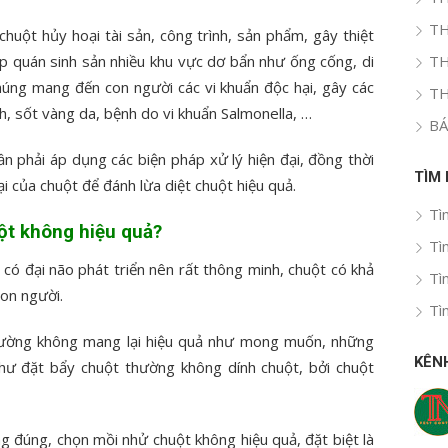
TH
huột hủy hoại tài sản, công trình, sản phẩm, gây thiệt
tập quán sinh sản nhiều khu vực dơ bẩn như ống cống, di
TH
húng mang đến con người các vi khuẩn độc hại, gây các
TH
, sốt vàng da, bệnh do vi khuẩn Salmonella, …
BÁ
ần phải áp dụng các biện pháp xử lý hiện đại, đồng thời
TÌM
ại của chuột để đánh lừa diệt chuột hiệu quả.
Tì
ột không hiệu quả?
Tì
có đại não phát triển nên rất thông minh, chuột có khả
Tì
con người.
Tì
thường không mang lại hiệu quả như mong muốn, những
KÊN
hư đặt bẩy chuột thường không dính chuột, bởi chuột
ng đúng, chọn mồi nhử chuột không hiệu quả, đặt biệt là