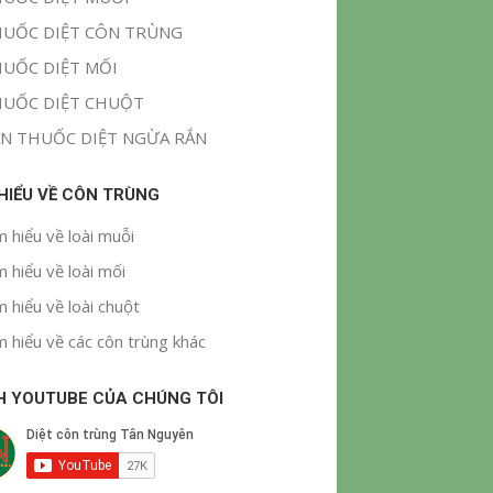
UỐC DIỆT CÔN TRÙNG
UỐC DIỆT MỐI
UỐC DIỆT CHUỘT
N THUỐC DIỆT NGỪA RẮN
 HIỂU VỀ CÔN TRÙNG
m hiểu về loài muỗi
m hiểu về loài mối
m hiểu về loài chuột
m hiểu về các côn trùng khác
H YOUTUBE CỦA CHÚNG TÔI