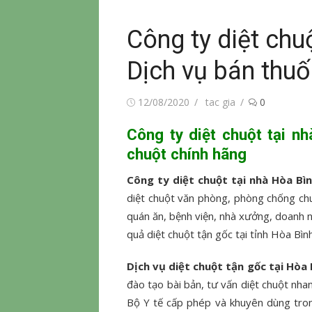
Công ty diệt chu
Dịch vụ bán thuố
Đăng
Tác
12/08/2020
tac gia
0
vào
giả
Công ty diệt chuột tại n
chuột chính hãng
Công ty diệt chuột tại nhà Hòa Bì
diệt chuột văn phòng, phòng chống ch
quán ăn, bệnh viện, nhà xưởng, doanh n
quả diệt chuột tận gốc tại tỉnh Hòa Bình
Dịch vụ diệt chuột tận gốc tại Hòa 
đào tạo bài bản, tư vấn diệt chuột nhan
Bộ Y tế cấp phép và khuyên dùng tron