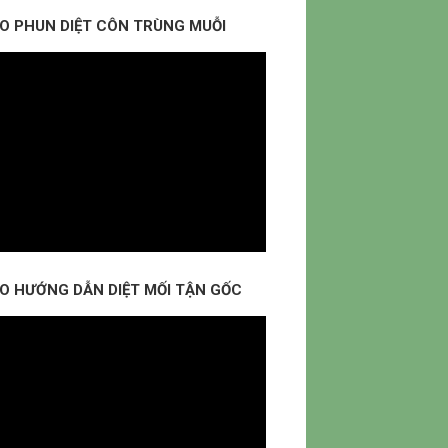
EO PHUN DIỆT CÔN TRÙNG MUỖI
EO HƯỚNG DẪN DIỆT MỐI TẬN GỐC