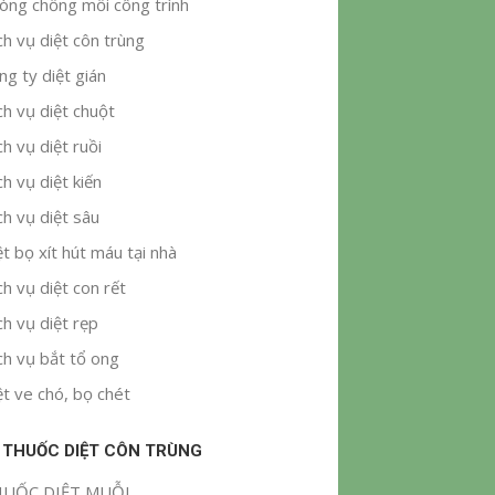
òng chống mối công trình
ch vụ diệt côn trùng
ng ty diệt gián
ch vụ diệt chuột
ch vụ diệt ruồi
ch vụ diệt kiến
ch vụ diệt sâu
ệt bọ xít hút máu tại nhà
ch vụ diệt con rết
ch vụ diệt rẹp
ch vụ bắt tổ ong
ệt ve chó, bọ chét
 THUỐC DIỆT CÔN TRÙNG
UỐC DIỆT MUỖI