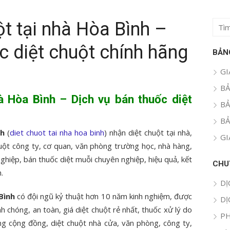
ột tại nhà Hòa Bình –
Tìm
kết
c diệt chuột chính hãng
quả
BẢN
cho:
GI
BẢ
hà Hòa Bình – Dịch vụ bán thuốc diệt
BẢ
BẢ
nh
(
diet chuot tai nha hoa binh
) nhận diệt chuột tại nhà,
GI
uột công ty, cơ quan, văn phòng trường học, nhà hàng,
ghiệp, bán thuốc diệt muỗi chuyên nghiệp, hiệu quả, kết
CHU
.
DỊ
Bình
có đội ngũ kỷ thuật hơn 10 năm kinh nghiệm, được
DỊ
h chóng, an toàn, giá diệt chuột rẻ nhất, thuốc xử lý do
PH
g cộng đồng, diệt chuột nhà cửa, văn phòng, công ty,