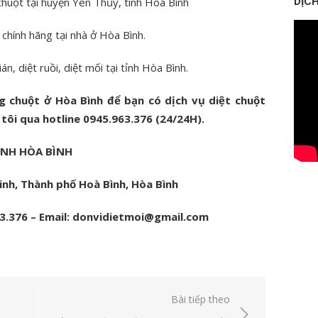
chuột tại huyện Yên Thủy, tình Hòa Bình
DỊCH
chính hãng tại nhà ở Hòa Bình.
n, diệt ruồi, diệt mối tại tỉnh Hòa Bình.
g chuột ở Hòa Bình để bạn có dịch vụ diệt chuột
 tôi qua hotline 0945.963.376 (24/24H).
ỈNH HÒA BÌNH
inh, Thành phố Hoà Bình, Hòa Bình
63.376 – Email: donvidietmoi@gmail.com
Bài tiếp theo