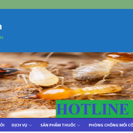
n
AM
TÔI
DỊCH VỤ
SẢN PHẨM THUỐC
PHÒNG CHỐNG MỐI CÔ