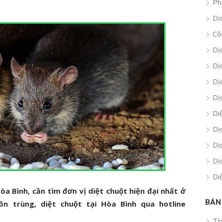
Ph
Dị
Cô
Dị
Dị
Dị
Dị
Di
Dị
Dị
Dị
Di
òa Bình, cần tìm đơn vị diệt chuột hiện đại nhất ở
BÁN
ôn trùng, diệt chuột tại Hòa Bình qua hotline
TH