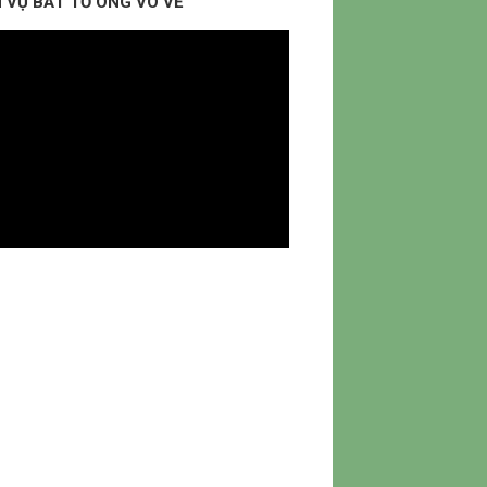
 VỤ BẮT TỔ ONG VÒ VẼ