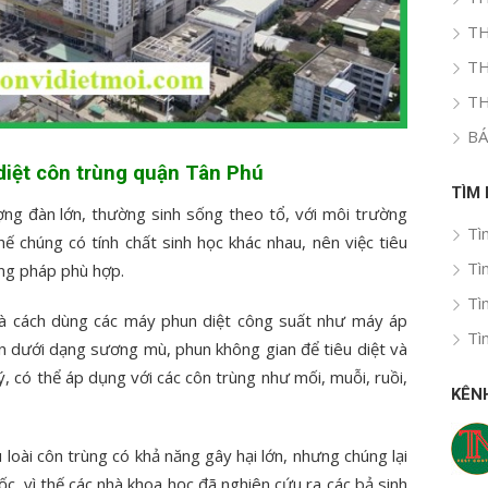
TH
TH
TH
BÁ
diệt côn trùng quận Tân Phú
TÌM
ợng đàn lớn, thường sinh sống theo tổ, với môi trường
Tì
hế chúng có tính chất sinh học khác nhau, nên việc tiêu
Tì
ơng pháp phù hợp.
Tì
à cách dùng các máy phun diệt công suất như máy áp
Tì
un dưới dạng sương mù, phun không gian để tiêu diệt và
lý, có thể áp dụng với các côn trùng như mối, muỗi, ruồi,
KÊN
u loài côn trùng có khả năng gây hại lớn, nhưng chúng lại
ốc, vì thế các nhà khoa học đã nghiên cứu ra các bả sinh