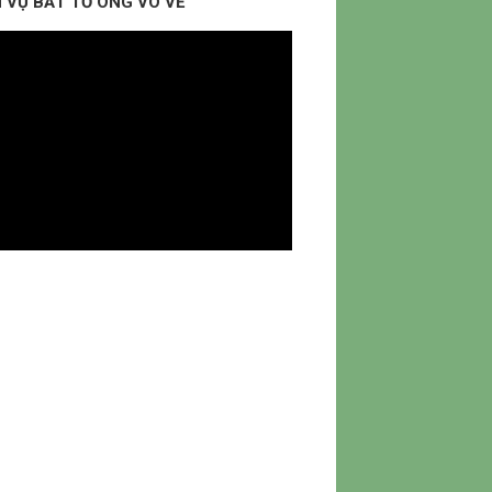
 VỤ BẮT TỔ ONG VÒ VẼ