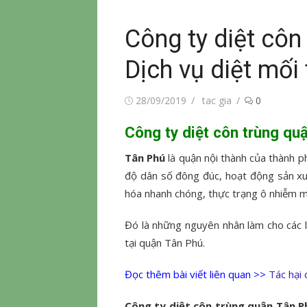
Công ty diệt côn
Dịch vụ diệt mối
Đăng
Tác
28/09/2019
tac gia
0
vào
giả
Công ty diệt côn trùng qu
Tân Phú
là quận nội thành của thành ph
độ dân số đông đúc, hoạt động sản xuấ
hóa nhanh chóng, thực trạng ô nhiễm 
Đó là những nguyên nhân làm cho các loà
tại quận Tân Phú.
Đọc thêm bài viết liên quan >>
Tác hại 
Công ty diệt côn trùng quận Tân 