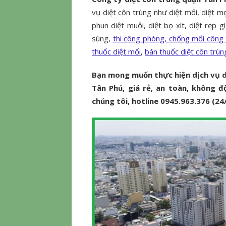
vụ diệt côn trùng như diệt mối, diệt mọt
phun diệt muỗi, diệt bọ xít, diệt rẹp gi
sùng,
thi công phòng, chống mối công 
thuốc diệt mối
,
bán thuốc diệt côn trùn
Bạn mong muốn thực hiện dịch vụ di
Tân Phú, giá rẻ, an toàn, không độ
chúng tôi, hotline 0945.963.376 (24/