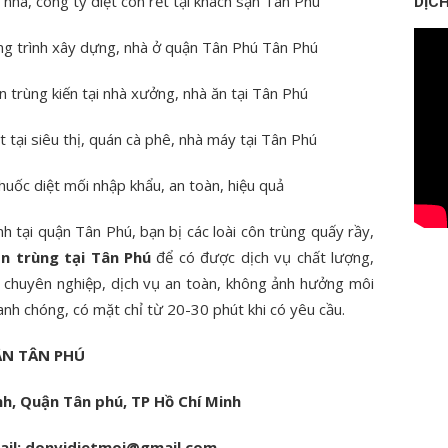
i nhà, công ty diệt con rết tại khách sạn Tân Phú
DỊCH
ng trình xây dựng, nhà ở quận Tân Phú Tân Phú
n trùng kiến tại nhà xưởng, nhà ăn tại Tân Phú
 tại siêu thị, quán cà phê, nhà máy tại Tân Phú
huốc diệt mối nhập khẩu, an toàn, hiệu quả
h tại quận Tân Phú, bạn bị các loài côn trùng quấy rầy,
ôn trùng tại Tân Phú
để có được dịch vụ chất lượng,
n chuyên nghiệp, dịch vụ an toàn, không ảnh hưởng môi
anh chóng, có mặt chỉ từ 20-30 phút khi có yêu cầu.
ẬN TÂN PHÚ
h, Quận Tân phú, TP Hồ Chí Minh
ail: donvidietmoi@gmail.com