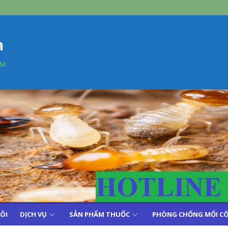
n
AM
TÔI
DỊCH VỤ
SẢN PHẨM THUỐC
PHÒNG CHỐNG MỐI CÔ