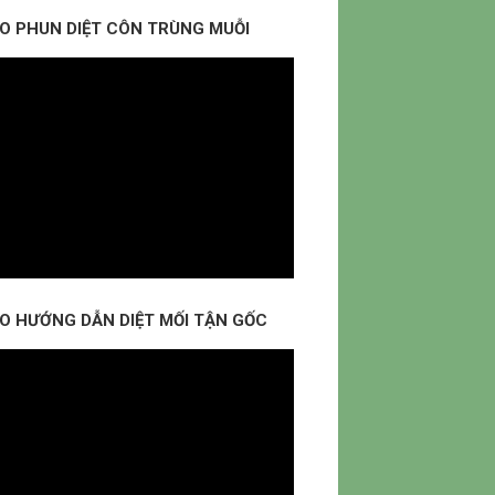
EO PHUN DIỆT CÔN TRÙNG MUỖI
EO HƯỚNG DẪN DIỆT MỐI TẬN GỐC