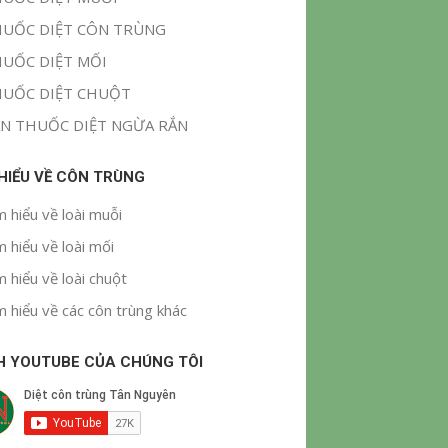
UỐC DIỆT CÔN TRÙNG
UỐC DIỆT MỐI
UỐC DIỆT CHUỘT
N THUỐC DIỆT NGỪA RẮN
 HIỂU VỀ CÔN TRÙNG
m hiểu về loài muỗi
m hiểu về loài mối
m hiểu về loài chuột
m hiểu về các côn trùng khác
H YOUTUBE CỦA CHÚNG TÔI