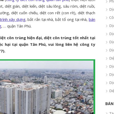
Ph
, diệt gián, diệt kiến, diệt sâu lông, sâu róm, diệt ruồi,
Dị
ường, diệt cuốn chiếu, diệt con rết (con rít), diệt thạch
Cô
trình xây dựng
, bắt rắn tại nhà, bắt tổ ong tại nhà,
bán
Dị
g
, … quận Tân Phú.
Dị
ệt côn trùng hiện đại, diệt côn trùng tốt nhất tại
Dị
c hại tại quận Tân Phú, vui lòng liên hệ công ty
Dị
7).
Di
Dị
Dị
Dị
Di
BÁN
TH