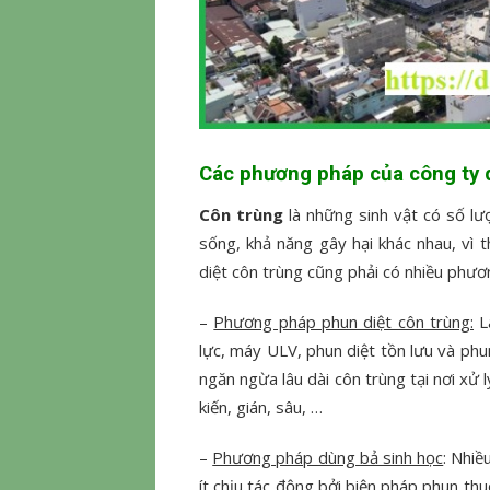
Các phương pháp của công ty 
Côn trùng
là những sinh vật có số lư
sống, khả năng gây hại khác nhau, vì t
diệt côn trùng cũng phải có nhiều phư
–
Phương pháp phun diệt côn trùng:
L
lực, máy ULV, phun diệt tồn lưu và ph
ngăn ngừa lâu dài côn trùng tại nơi xử 
kiến, gián, sâu, …
–
Phương pháp dùng bả sinh học
: Nhiề
ít chịu tác động bởi biện pháp phun thu