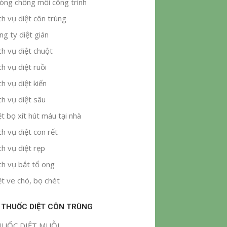
òng chống mối công trình
ch vụ diệt côn trùng
ng ty diệt gián
ch vụ diệt chuột
ch vụ diệt ruồi
ch vụ diệt kiến
ch vụ diệt sâu
ệt bọ xít hút máu tại nhà
ch vụ diệt con rết
ch vụ diệt rẹp
ch vụ bắt tổ ong
ệt ve chó, bọ chét
 THUỐC DIỆT CÔN TRÙNG
UỐC DIỆT MUỖI