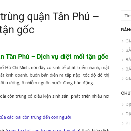
 trùng quận Tân Phú –
Tìm
kết
 tận gốc
quả
BẢN
cho:
GI
BẢ
ận Tân Phú – Dịch vụ diệt mối tận gốc
BẢ
ố Hồ Chí Minh, nơi đây có kinh tế phát triển nhanh, mật
BẢ
t kinh doanh, buôn bán diễn ra tấp nập, tốc độ đô thị
GI
môi trường, ô nhiễm nguồn nước đang báo động.
CHU
i côn trùng có điều kiện sinh sản, phát triển nhiều nơi
DỊ
DỊ
của các loài côn trùng đến con người
.
PH
Phú
(
cong ty diet con trung quan tan phu
) thực hiện dịch