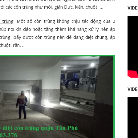
ới các côn trùng như mối, gián Đức, kiến, chuột, …
VID
 trùng
: Một số côn trùng không chịu tác động của 2
úp nơi kín đáo hoặc tăng thêm khả năng xử lý nên áp
 trùng, bẩy được côn trùng nên dể dàng diệt chúng, áp
chuột, rắn, …
VID