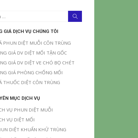
Tìm
kiếm
G GIÁ DỊCH VỤ CHÚNG TÔI
Á PHUN DIỆT MUỖI CÔN TRÙNG
NG GIÁ DV DIỆT MỐI TẬN GỐC
NG GIÁ DV DIỆT VE CHÓ BỌ CHÉT
NG GIÁ PHÒNG CHỐNG MỐI
Á THUỐC DIỆT CÔN TRÙNG
YÊN MỤC DỊCH VỤ
CH VỤ PHUN DIỆT MUỖI
CH VỤ DIỆT MỐI
UN DIỆT KHUẨN KHỬ TRÙNG