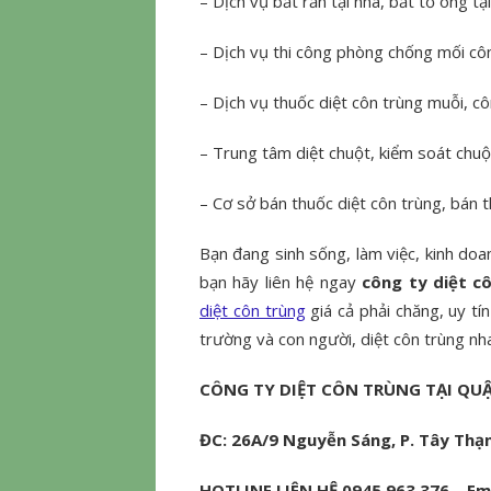
– Dịch vụ bắt rắn tại nhà, bắt tổ ong tạ
– Dịch vụ thi công phòng chống mối cô
– Dịch vụ thuốc diệt côn trùng muỗi, cô
– Trung tâm diệt chuột, kiểm soát chuột
– Cơ sở bán thuốc diệt côn trùng, bán t
Bạn đang sinh sống, làm việc, kinh doan
bạn hãy liên hệ ngay
công ty diệt c
diệt côn trùng
giá cả phải chăng, uy tí
trường và con người, diệt côn trùng nh
CÔNG TY DIỆT CÔN TRÙNG TẠI QU
ĐC: 26A/9 Nguyễn Sáng, P. Tây Thạn
HOTLINE LIÊN HỆ 0945.963.376 – Em