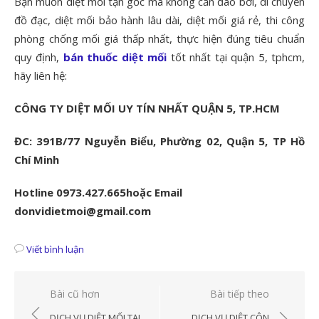
Bạn muốn diệt mối tận gốc mà không cần đào bới, di chuyển
đồ đạc, diệt mối bảo hành lâu dài, diệt mối giá rẻ, thi công
phòng chống mối giá thấp nhất, thực hiện đúng tiêu chuẩn
quy định,
bán thuốc diệt mối
tốt nhất tại quận 5, tphcm,
hãy liên hệ:
CÔNG TY DIỆT MỐI UY TÍN NHẤT QUẬN 5, TP.HCM
ĐC: 391B/77 Nguyễn Biểu, Phường 02, Quận 5, TP Hồ
Chí Minh
Hotline 0973.427.665hoặc Email
donvidietmoi@gmail.com
Viết bình luận
Điều
Bài cũ hơn
Bài tiếp theo
hướng
DỊCH VỤ DIỆT MỐI TẠI
DỊCH VỤ DIỆT CÔN