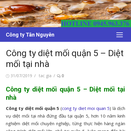
Chuyển
tới
nội
dung
Công ty Tân Nguyên
Công ty diệt mối quận 5 – Diệt
mối tại nhà
Đăng
Tác
31/07/2019
tac gia
0
vào
giả
Công ty diệt mối quận 5 – Diệt mối tại
nhà
Công ty diệt mối quận 5
(
cong ty diet moi quan 5
) là dịch
vụ diệt mối tại nhà đứng đầu tại quận 5, hơn 10 năm kinh
nghiệm diệt mối chuyên nghiệp, từng thực hiện hàng ngàn