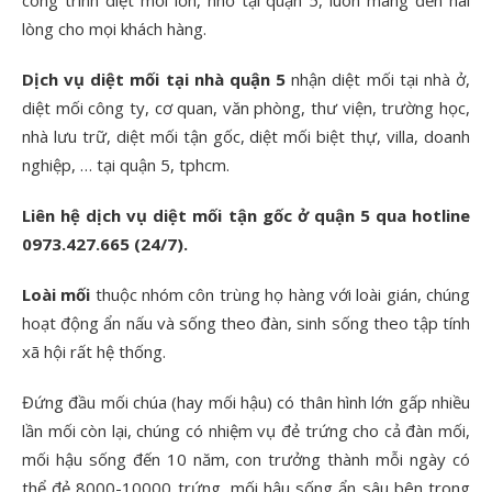
công trình diệt mối lớn, nhỏ tại quận 5, luôn mang đến hài
lòng cho mọi khách hàng.
Dịch vụ diệt mối tại nhà quận 5
nhận diệt mối tại nhà ở,
diệt mối công ty, cơ quan, văn phòng, thư viện, trường học,
nhà lưu trữ, diệt mối tận gốc, diệt mối biệt thự, villa, doanh
nghiệp, … tại quận 5, tphcm.
Liên hệ dịch vụ diệt mối tận gốc ở quận 5 qua hotline
0973.427.665 (24/7).
Loài mối
thuộc nhóm côn trùng họ hàng với loài gián, chúng
hoạt động ẩn nấu và sống theo đàn, sinh sống theo tập tính
xã hội rất hệ thống.
Đứng đầu mối chúa (hay mối hậu) có thân hình lớn gấp nhiều
lần mối còn lại, chúng có nhiệm vụ đẻ trứng cho cả đàn mối,
mối hậu sống đến 10 năm, con trưởng thành mỗi ngày có
thể đẻ 8000-10000 trứng, mối hậu sống ẩn sâu bên trong