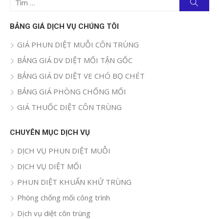
Tìm
kiếm
kết
quả
BẢNG GIÁ DỊCH VỤ CHÚNG TÔI
cho:
GIÁ PHUN DIỆT MUỖI CÔN TRÙNG
BẢNG GIÁ DV DIỆT MỐI TẬN GỐC
BẢNG GIÁ DV DIỆT VE CHÓ BỌ CHÉT
BẢNG GIÁ PHÒNG CHỐNG MỐI
GIÁ THUỐC DIỆT CÔN TRÙNG
CHUYÊN MỤC DỊCH VỤ
DỊCH VỤ PHUN DIỆT MUỖI
DỊCH VỤ DIỆT MỐI
PHUN DIỆT KHUẨN KHỬ TRÙNG
Phòng chống mối công trình
Dịch vụ diệt côn trùng