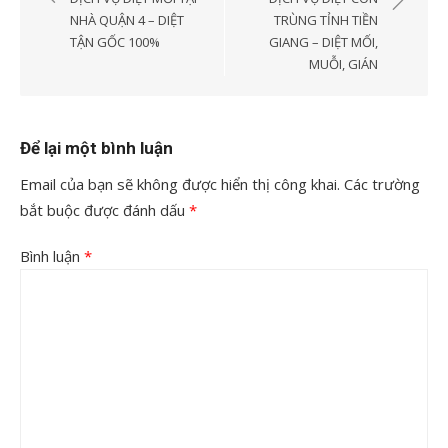
bài
NHÀ QUẬN 4 – DIỆT
TRÙNG TỈNH TIỀN
TẬN GỐC 100%
GIANG – DIỆT MỐI,
viết
MUỖI, GIÁN
Để lại một bình luận
Email của bạn sẽ không được hiển thị công khai.
Các trường
bắt buộc được đánh dấu
*
Bình luận
*