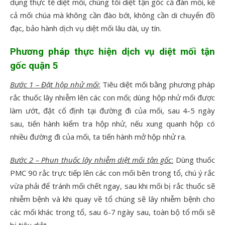
dụng thực tế diệt mối, chúng tôi diệt tận gốc cả đàn mối, kể
cả mối chúa mà không cần đào bới, không cần di chuyển đồ
đạc, bảo hành dịch vụ diệt mối lâu dài, uy tín.
Phương pháp thực hiện dịch vụ diệt mối tận
gốc quận 5
Bước 1 – Đặt hộp nhử mối
:
Tiêu diệt mối bằng phương pháp
rắc thuốc lây nhiễm lên các con mối; dùng hộp nhử mối được
làm ướt, đặt cố định tại đường đi của mối, sau 4-5 ngày
sau, tiến hành kiểm tra hộp nhử, nếu xung quanh hộp có
nhiều đường đi của mối, ta tiến hành mở hộp nhử ra.
Bước 2 – Phun thuốc lây nhiễm diệt mối tận gốc
:
Dùng thuốc
PMC 90 rắc trực tiếp lên các con mối bên trong tổ, chú ý rắc
vừa phải để tránh mối chết ngay, sau khi mối bị rắc thuốc sẽ
nhiễm bệnh và khi quay về tổ chúng sẽ lây nhiễm bệnh cho
các mối khác trong tổ, sau 6-7 ngày sau, toàn bộ tổ mối sẽ
bị tiêu diệt.