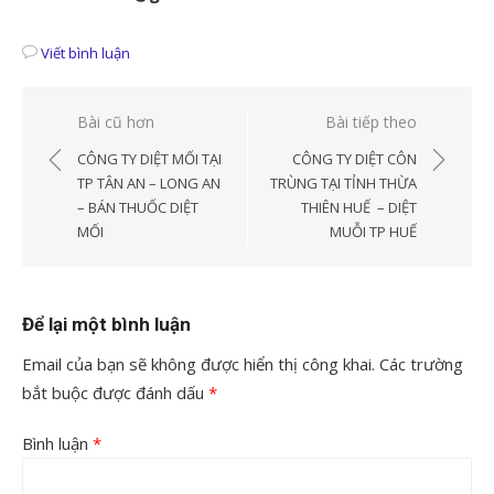
Viết bình luận
Điều
Bài cũ hơn
Bài tiếp theo
hướng
CÔNG TY DIỆT MỐI TẠI
CÔNG TY DIỆT CÔN
bài
TP TÂN AN – LONG AN
TRÙNG TẠI TỈNH THỪA
– BÁN THUỐC DIỆT
THIÊN HUẾ – DIỆT
viết
MỐI
MUỖI TP HUẾ
Để lại một bình luận
Email của bạn sẽ không được hiển thị công khai.
Các trường
bắt buộc được đánh dấu
*
Bình luận
*