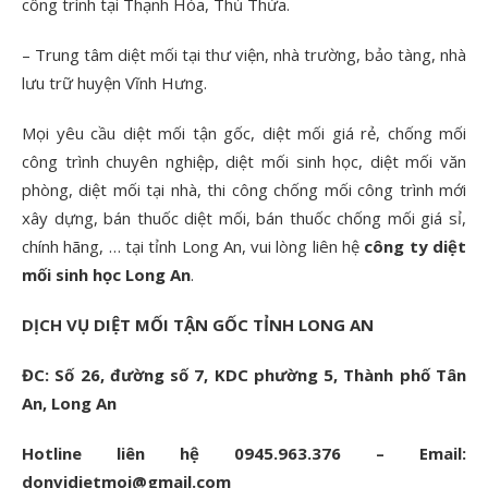
công trình tại Thạnh Hóa, Thủ Thừa.
– Trung tâm diệt mối tại thư viện, nhà trường, bảo tàng, nhà
lưu trữ huyện Vĩnh Hưng.
Mọi yêu cầu diệt mối tận gốc, diệt mối giá rẻ, chống mối
công trình chuyên nghiệp, diệt mối sinh học, diệt mối văn
phòng, diệt mối tại nhà, thi công chống mối công trình mới
xây dựng, bán thuốc diệt mối, bán thuốc chống mối giá sỉ,
chính hãng, … tại tỉnh Long An, vui lòng liên hệ
công ty diệt
mối sinh học Long An
.
DỊCH VỤ DIỆT MỐI TẬN GỐC TỈNH LONG AN
ĐC: Số 26, đường số 7, KDC phường 5, Thành phố Tân
An, Long An
Hotline liên hệ 0945.963.376 – Email:
donvidietmoi@gmail.com