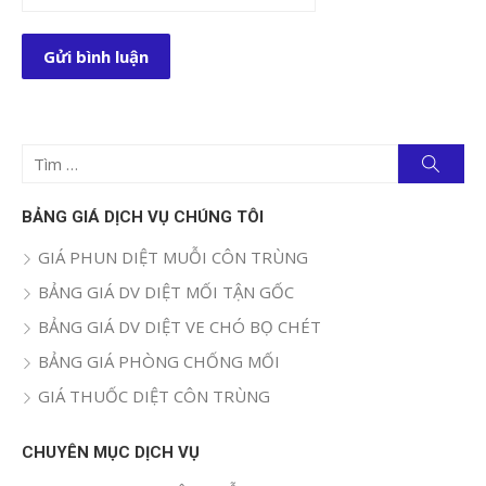
Tìm
Tìm
kiếm
kết
quả
BẢNG GIÁ DỊCH VỤ CHÚNG TÔI
cho:
GIÁ PHUN DIỆT MUỖI CÔN TRÙNG
BẢNG GIÁ DV DIỆT MỐI TẬN GỐC
BẢNG GIÁ DV DIỆT VE CHÓ BỌ CHÉT
BẢNG GIÁ PHÒNG CHỐNG MỐI
GIÁ THUỐC DIỆT CÔN TRÙNG
CHUYÊN MỤC DỊCH VỤ