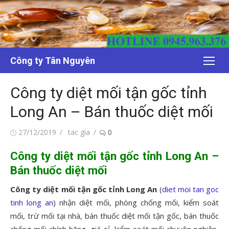
Chuyển
tới
nội
dung
Công ty Tân Nguyên
Công ty diệt mối tận gốc tỉnh
Long An – Bán thuốc diệt mối
Đăng
Tác
27/12/2019
tac gia
0
vào
giả
Công ty diệt mối tận gốc tỉnh Long An –
Bán thuốc diệt mối
Công ty diệt mối tận gốc tỉnh Long An
(
diet moi tan goc
tinh long an
) nhận diệt mối, phòng chống mối, kiểm soát
mối, trừ mối tại nhà, bán thuốc diệt mối tận gốc, bán thuốc