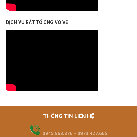
DỊCH VỤ BẮT TỔ ONG VÒ VẼ
THÔNG TIN LIÊN HỆ
0945.963.376 – 0973.427.665