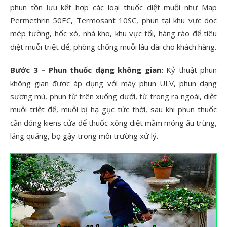
phun tồn lưu kết hợp các loại thuốc diệt muỗi như Map
Permethrin 50EC, Termosant 10SC, phun tại khu vực dọc
mép tường, hốc xó, nhà kho, khu vực tối, hàng rào để tiêu
diệt muỗi triệt để, phòng chống muỗi lâu dài cho khách hàng.
Bước 3 – Phun thuốc dạng không gian:
Kỷ thuật phun
không gian được áp dụng với máy phun ULV, phun dạng
sương mù, phun từ trên xuống dưới, từ trong ra ngoài, diệt
muỗi triệt để, muỗi bị hạ gục tức thời, sau khi phun thuốc
cần đóng kiens cửa để thuốc xông diệt mầm móng ấu trùng,
lăng quăng, bọ gậy trong môi trường xử lý.