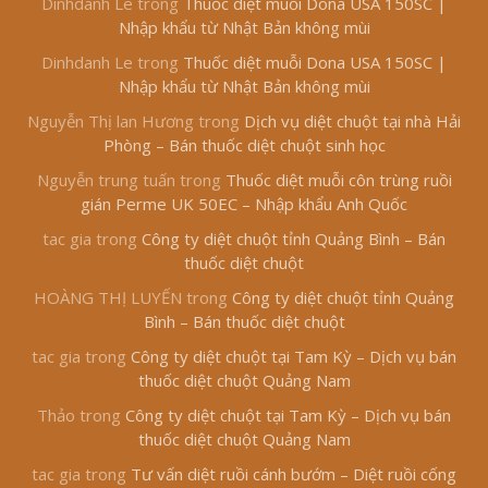
Dinhdanh Le
trong
Thuốc diệt muỗi Dona USA 150SC |
Nhập khẩu từ Nhật Bản không mùi
Dinhdanh Le
trong
Thuốc diệt muỗi Dona USA 150SC |
Nhập khẩu từ Nhật Bản không mùi
Nguyễn Thị lan Hương
trong
Dịch vụ diệt chuột tại nhà Hải
Phòng – Bán thuốc diệt chuột sinh học
Nguyễn trung tuấn
trong
Thuốc diệt muỗi côn trùng ruồi
gián Perme UK 50EC – Nhập khẩu Anh Quốc
tac gia
trong
Công ty diệt chuột tỉnh Quảng Bình – Bán
thuốc diệt chuột
HOÀNG THỊ LUYẾN
trong
Công ty diệt chuột tỉnh Quảng
Bình – Bán thuốc diệt chuột
tac gia
trong
Công ty diệt chuột tại Tam Kỳ – Dịch vụ bán
thuốc diệt chuột Quảng Nam
Thảo
trong
Công ty diệt chuột tại Tam Kỳ – Dịch vụ bán
thuốc diệt chuột Quảng Nam
tac gia
trong
Tư vấn diệt ruồi cánh bướm – Diệt ruồi cống