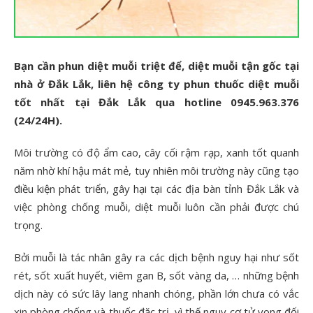
Bạn cần phun diệt muỗi triệt để, diệt muỗi tận gốc tại
nhà ở Đắk Lắk, liên hệ công ty phun thuốc diệt muỗi
tốt nhất tại Đắk Lắk qua hotline 0945.963.376
(24/24H).
Môi trường có độ ẩm cao, cây cối rậm rạp, xanh tốt quanh
năm nhờ khí hậu mát mẻ, tuy nhiên môi trường này cũng tạo
điều kiện phát triển, gây hại tại các địa bàn tỉnh Đắk Lắk và
việc phòng chống muỗi, diệt muỗi luôn cần phải được chú
trọng.
Bởi muỗi là tác nhân gây ra các dịch bệnh nguy hại như sốt
rét, sốt xuất huyết, viêm gan B, sốt vàng da, … những bệnh
dịch này có sức lây lang nhanh chóng, phần lớn chưa có vắc
xin phòng chống và thuốc đặc trị, vì thế nguy cơ tử vong đối