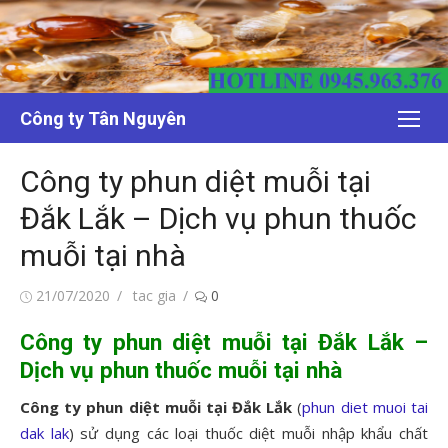
Chuyển
tới
nội
dung
Công ty Tân Nguyên
Công ty phun diệt muỗi tại
Đắk Lắk – Dịch vụ phun thuốc
muỗi tại nhà
Đăng
Tác
21/07/2020
tac gia
0
vào
giả
Công ty phun diệt muỗi tại Đắk Lắk –
Dịch vụ phun thuốc muỗi tại nhà
Công ty phun diệt muỗi tại Đắk Lắk
(
phun diet muoi tai
dak lak
) sử dụng các loại thuốc diệt muỗi nhập khẩu chất