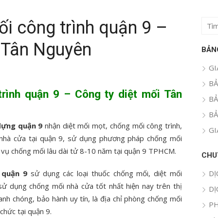
i công trình quận 9 –
Tìm
kết
i Tân Nguyên
quả
BẢN
cho:
GI
BẢ
rình quận 9 – Công ty diệt mối Tân
BẢ
BẢ
 dựng quận 9
nhận diệt mối mọt, chống mối công trình,
GI
 nhà cửa tại quận 9, sử dụng phương pháp chống mối
 vụ chống mối lâu dài tử 8-10 năm tại quận 9 TPHCM.
CHU
 quận 9
sử dụng các loại thuốc chống mối, diệt mối
DỊ
ử dụng chống mối nhà cửa tốt nhất hiện nay trên thị
DỊ
hanh chóng, bảo hành uy tín, là địa chỉ phòng chống mối
PH
chức tại quận 9.