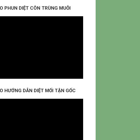
EO PHUN DIỆT CÔN TRÙNG MUỖI
EO HƯỚNG DẪN DIỆT MỐI TẬN GỐC