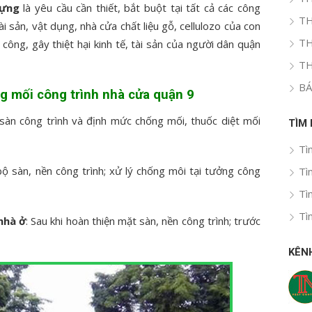
dựng
là yêu cầu cần thiết, bắt buột tại tất cả các công
TH
 sản, vật dụng, nhà cửa chất liệu gỗ, cellulozo của con
TH
ông, gây thiệt hại kinh tế, tài sản của người dân quận
TH
BÁ
g mối công trình nhà cửa quận 9
sàn công trình và định mức chống mối, thuốc diệt mối
TÌM
Tì
ộ sàn, nền công trình; xử lý chống môi tại tưởng công
Tì
Tì
Tì
nhà ở
: Sau khi hoàn thiện mặt sàn, nền công trình; trước
KÊN