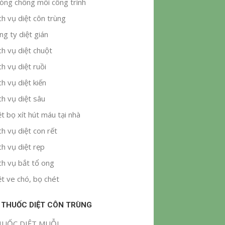
òng chống mối công trình
ch vụ diệt côn trùng
ng ty diệt gián
ch vụ diệt chuột
ch vụ diệt ruồi
ch vụ diệt kiến
ch vụ diệt sâu
ệt bọ xít hút máu tại nhà
ch vụ diệt con rết
ch vụ diệt rẹp
ch vụ bắt tổ ong
ệt ve chó, bọ chét
 THUỐC DIỆT CÔN TRÙNG
UỐC DIỆT MUỖI