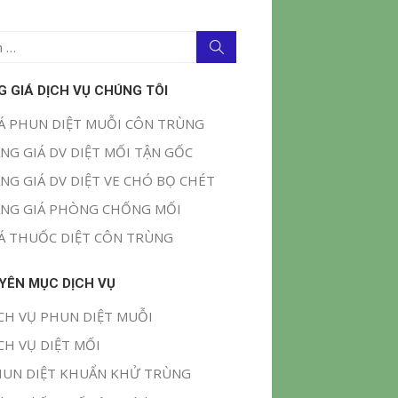
Tìm
kiếm
G GIÁ DỊCH VỤ CHÚNG TÔI
Á PHUN DIỆT MUỖI CÔN TRÙNG
NG GIÁ DV DIỆT MỐI TẬN GỐC
NG GIÁ DV DIỆT VE CHÓ BỌ CHÉT
NG GIÁ PHÒNG CHỐNG MỐI
Á THUỐC DIỆT CÔN TRÙNG
YÊN MỤC DỊCH VỤ
CH VỤ PHUN DIỆT MUỖI
CH VỤ DIỆT MỐI
UN DIỆT KHUẨN KHỬ TRÙNG