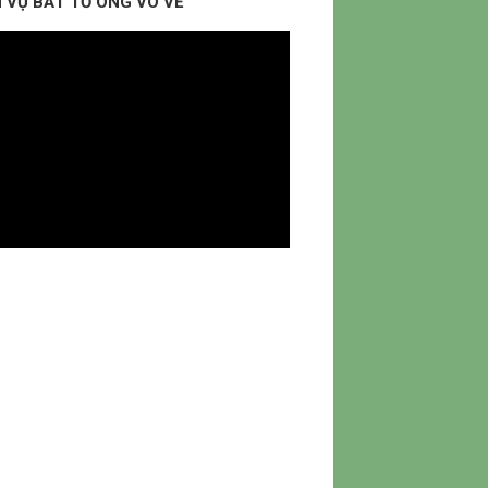
 VỤ BẮT TỔ ONG VÒ VẼ