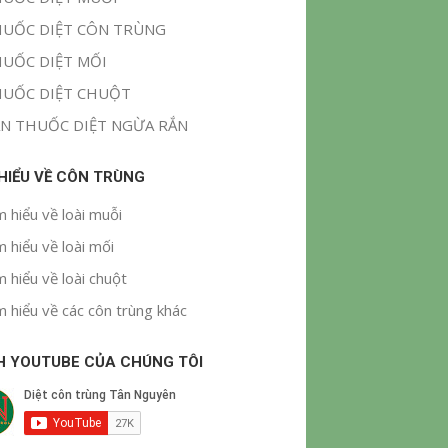
UỐC DIỆT CÔN TRÙNG
UỐC DIỆT MỐI
UỐC DIỆT CHUỘT
N THUỐC DIỆT NGỪA RẮN
 HIỂU VỀ CÔN TRÙNG
m hiểu về loài muỗi
m hiểu về loài mối
m hiểu về loài chuột
m hiểu về các côn trùng khác
H YOUTUBE CỦA CHÚNG TÔI