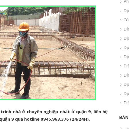
Ph
Dị
Cô
Dị
Dị
Dị
Dị
Di
Dị
Dị
Dị
Di
trình nhà ở chuyên nghiệp nhất ở quận 9, liên hệ
BÁN
 quận 9 qua hotline 0945.963.376 (24/24H).
TH