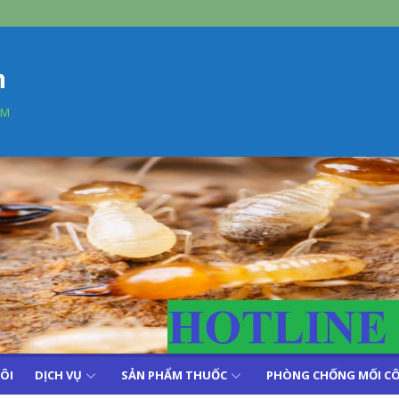
n
AM
TÔI
DỊCH VỤ
SẢN PHẨM THUỐC
PHÒNG CHỐNG MỐI CÔ