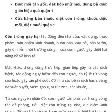
Diệt mối tận gốc, đặt hộp nhử mối, dùng bả diệt
gián hiệu quả quận 1
Cửa hàng bán thuốc diệt côn trùng, thuốc diệt
mối, diệt muỗi quận 1
Côn trùng gây hại
tác động đến nhà cửa, vật dụng, thực
phẩm, sản phẩm kinh doanh, buôn bán, cây cối, sân vườn,
gây ô nhiễm môi trường sống … của con người, gây thiệt hại
nặng nề về kinh tế.
Mặt khác, chúng cũng trực tiếp, gián tiếp gây ra các dịch
bệnh, tác động nguy hiểm đến con người, có tỷ lệ tử vong
cao hoặc gây tàn phế suốt đời như các bệnh dịch hạch, vàng
da xuất huyết, viêm gan B, vi rút zica, sán khuẩn, …
Từ các nguyên nhân đó, con người cần phải coi trọng công
tác đề phòng, tiêu diệt côn trùng tại nhà, địa điểm kinh
doanh để vừa bảo vệ sức khỏe, vừa hạn chế thiệt hại kinh tế,