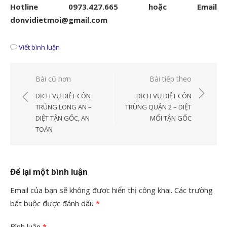
Hotline 0973.427.665 hoặc Email
donvidietmoi@gmail.com
Viết bình luận
Điều
Bài cũ hơn
Bài tiếp theo
hướng
DỊCH VỤ DIỆT CÔN
DỊCH VỤ DIỆT CÔN
bài
TRÙNG LONG AN –
TRÙNG QUẬN 2 – DIỆT
DIỆT TẬN GỐC, AN
MỐI TẬN GỐC
viết
TOÀN
Để lại một bình luận
Email của bạn sẽ không được hiển thị công khai.
Các trường
bắt buộc được đánh dấu
*
Bình luận
*