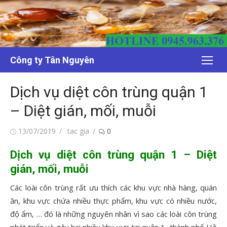
Chuyển
tới
nội
dung
Công ty Tân Nguyên
Dịch vụ diệt côn trùng quận 1
– Diệt gián, mối, muỗi
Đăng
Tác
13/07/2019
tac gia
0
vào
giả
Dịch vụ diệt côn trùng quận 1 – Diệt
gián, mối, muỗi
Các loài côn trùng rất ưu thích các khu vực nhà hàng, quán
ăn, khu vực chứa nhiều thực phẩm, khu vực có nhiều nước,
độ ẩm, … đó là những nguyên nhân vì sao các loài côn trùng