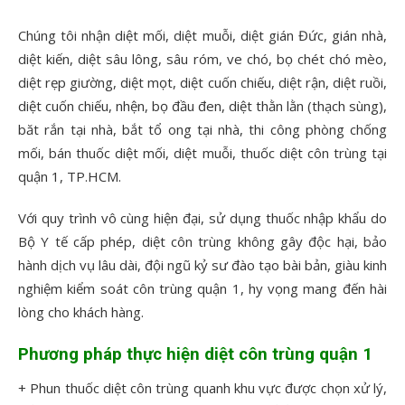
Chúng tôi nhận diệt mối, diệt muỗi, diệt gián Đức, gián nhà,
diệt kiến, diệt sâu lông, sâu róm, ve chó, bọ chét chó mèo,
diệt rẹp giường, diệt mọt, diệt cuốn chiếu, diệt rận, diệt ruồi,
diệt cuốn chiếu, nhện, bọ đầu đen, diệt thằn lằn (thạch sùng),
băt rắn tại nhà, bắt tổ ong tại nhà, thi công phòng chống
mối, bán thuốc diệt mối, diệt muỗi, thuốc diệt côn trùng tại
quận 1, TP.HCM.
Với quy trình vô cùng hiện đại, sử dụng thuốc nhập khẩu do
Bộ Y tế cấp phép, diệt côn trùng không gây độc hại, bảo
hành dịch vụ lâu dài, đội ngũ kỷ sư đào tạo bài bản, giàu kinh
nghiệm kiểm soát côn trùng quận 1, hy vọng mang đến hài
lòng cho khách hàng.
Phương pháp thực hiện diệt côn trùng quận 1
+ Phun thuốc diệt côn trùng quanh khu vực được chọn xử lý,