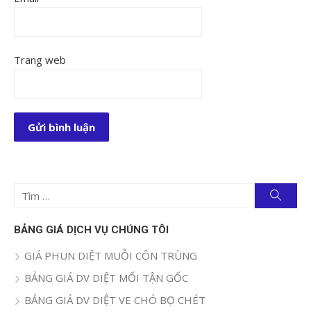
Trang web
Tìm
Tìm
kiếm
kết
quả
BẢNG GIÁ DỊCH VỤ CHÚNG TÔI
cho:
GIÁ PHUN DIỆT MUỖI CÔN TRÙNG
BẢNG GIÁ DV DIỆT MỐI TẬN GỐC
BẢNG GIÁ DV DIỆT VE CHÓ BỌ CHÉT