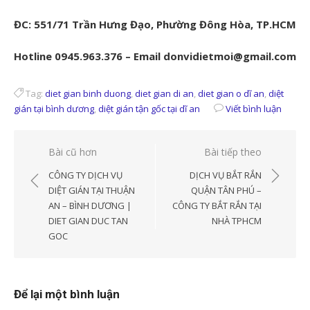
ĐC: 551/71 Trần Hưng Đạo, Phường Đông Hòa, TP.HCM
Hotline 0945.963.376 – Email donvidietmoi@gmail.com
Tag:
diet gian binh duong
,
diet gian di an
,
diet gian o dĩ an
,
diệt
gián tại bình dương
,
diệt gián tận gốc tại dĩ an
Viết bình luận
Điều
Bài cũ hơn
Bài tiếp theo
hướng
CÔNG TY DỊCH VỤ
DỊCH VỤ BẮT RẮN
bài
DIỆT GIÁN TẠI THUẬN
QUẬN TÂN PHÚ –
AN – BÌNH DƯƠNG |
CÔNG TY BẮT RẮN TẠI
viết
DIET GIAN DUC TAN
NHÀ TPHCM
GOC
Để lại một bình luận