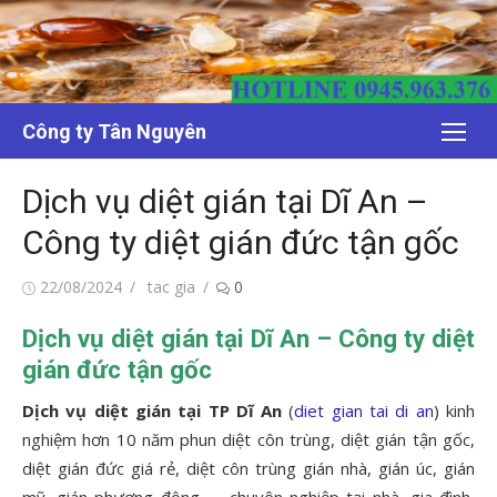
Chuyển
tới
nội
dung
Công ty Tân Nguyên
Dịch vụ diệt gián tại Dĩ An –
Công ty diệt gián đức tận gốc
Đăng
Tác
22/08/2024
tac gia
0
vào
giả
Dịch vụ diệt gián tại Dĩ An – Công ty diệt
gián đức tận gốc
Dịch vụ diệt gián tại TP Dĩ An
(
diet gian tai di an
) kinh
nghiệm hơn 10 năm phun diệt côn trùng, diệt gián tận gốc,
diệt gián đức giá rẻ, diệt côn trùng gián nhà, gián úc, gián