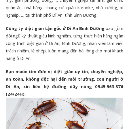
mỹ, gián phương đông, … chuyên nghiệp tại nhà, gia đình,
quán ăn, nhà hàng, chung cư, quán karaoke, nhà xưởng, xí
nghiệp, … tại thành phố Dĩ An, tỉnh Bình Dương.
Công ty diệt gián tận gốc ở Dĩ An Bình Dương
bao gồm
đội ngũ kỷ thuật giàu kinh nghiệm, từng thực hiện hàng ngàn
công trình diệt gián ở Dĩ An, Bình Dương, nhân viên làm việc
trách nhiệm, lễ phép, luôn mang đến hài lòng cho mọi khách
hàng ở Dĩ An.
Bạn muốn tìm đơn vị diệt gián uy tín, chuyên nghiệp,
an toàn, không độc hại đến môi trường, con người ở
Dĩ An, xin liên hệ đường dây nóng 0945.963.376
(24/24H).