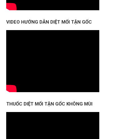
VIDEO HƯỚNG DẪN DIỆT MỐI TẬN GỐC
THUỐC DIỆT MỐI TẬN GỐC KHÔNG MÙI