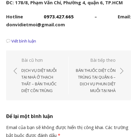
ĐC: 178/8, Phạm Văn Chí, Phường 4, quận 6, TP.HCM
Hotline
0973.427.665
– Email:
donvidietmoi@gmail.com
Viết bình luận
Điều
Bài cũ hơn
Bài tiếp theo
hướng
DỊCH VỤ DIỆT MUỖI
BÁN THUỐC DIỆT CÔN
bài
TẠI NHÀ Ở THẠCH
TRÙNG TẠI QUẬN 6 –
THẤT – BÁN THUỐC
DỊCH VỤ PHUN DIỆT
viết
DIỆT CÔN TRÙNG
MUỖI TẠI NHÀ
Để lại một bình luận
Email của bạn sẽ không được hiển thị công khai.
Các trường
bắt buộc được đánh dấu
*