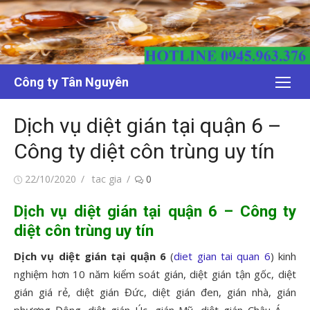
Chuyển
tới
nội
dung
Công ty Tân Nguyên
Dịch vụ diệt gián tại quận 6 –
Công ty diệt côn trùng uy tín
Đăng
Tác
22/10/2020
tac gia
0
vào
giả
Dịch vụ diệt gián tại quận 6 – Công ty
diệt côn trùng uy tín
Dịch vụ diệt gián tại quận 6
(
diet gian tai quan 6
) kinh
nghiệm hơn 10 năm kiểm soát gián, diệt gián tận gốc, diệt
gián giá rẻ, diệt gián Đức, diệt gián đen, gián nhà, gián