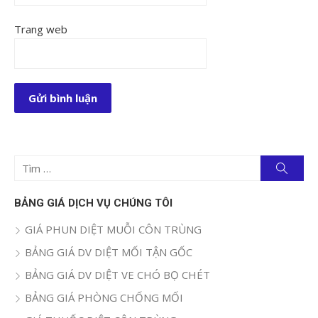
Trang web
Tìm
Tìm
kiếm
kết
quả
BẢNG GIÁ DỊCH VỤ CHÚNG TÔI
cho:
GIÁ PHUN DIỆT MUỖI CÔN TRÙNG
BẢNG GIÁ DV DIỆT MỐI TẬN GỐC
BẢNG GIÁ DV DIỆT VE CHÓ BỌ CHÉT
BẢNG GIÁ PHÒNG CHỐNG MỐI