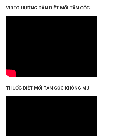
VIDEO HƯỚNG DẪN DIỆT MỐI TẬN GỐC
THUỐC DIỆT MỐI TẬN GỐC KHÔNG MÙI