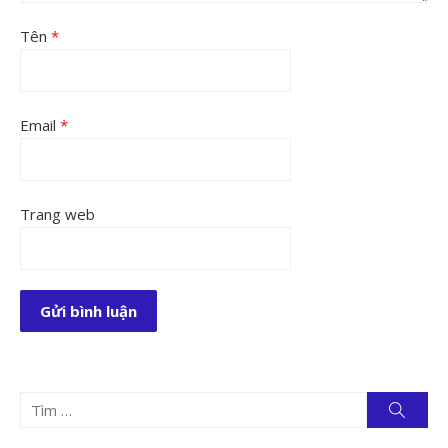
Tên
*
Email
*
Trang web
Tìm
Tìm
kiếm
kết