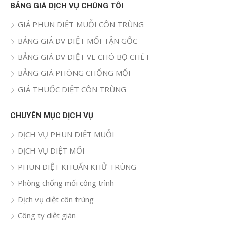
quả
BẢNG GIÁ DỊCH VỤ CHÚNG TÔI
cho:
GIÁ PHUN DIỆT MUỖI CÔN TRÙNG
BẢNG GIÁ DV DIỆT MỐI TẬN GỐC
BẢNG GIÁ DV DIỆT VE CHÓ BỌ CHÉT
BẢNG GIÁ PHÒNG CHỐNG MỐI
GIÁ THUỐC DIỆT CÔN TRÙNG
CHUYÊN MỤC DỊCH VỤ
DỊCH VỤ PHUN DIỆT MUỖI
DỊCH VỤ DIỆT MỐI
PHUN DIỆT KHUẨN KHỬ TRÙNG
Phòng chống mối công trình
Dịch vụ diệt côn trùng
Công ty diệt gián