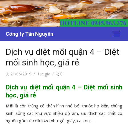
Chuyển
tới
nội
dung
Công ty Tân Nguyên
Dịch vụ diệt mối quận 4 – Diệt
mối sinh học, giá rẻ
Đăng
Tác
21/06/2019
tac gia
0
vào
giả
Dịch vụ diệt mối quận 4 – Diệt mối sinh
học, giá rẻ
Mối
là côn trùng có thân hình nhỏ bé, thuộc họ kiến, chúng
sinh sống các khu vực nhiều độ ẩm, ưu thích các chất có
nguồn gốc từ cellulozo như gỗ, giấy, catton, …