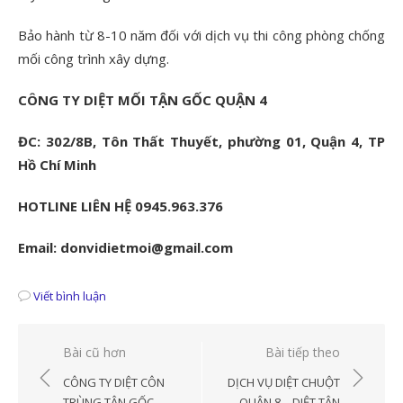
Bảo hành từ 8-10 năm đối với dịch vụ thi công phòng chống
mối công trình xây dựng.
CÔNG TY DIỆT MỐI TẬN GỐC QUẬN 4
ĐC: 302/8B, Tôn Thất Thuyết, phường 01, Quận 4, TP
Hồ Chí Minh
HOTLINE LIÊN HỆ 0945.963.376
Email: donvidietmoi@gmail.com
Viết bình luận
Điều
Bài cũ hơn
Bài tiếp theo
hướng
CÔNG TY DIỆT CÔN
DỊCH VỤ DIỆT CHUỘT
TRÙNG TẬN GỐC
QUẬN 8 – DIỆT TẬN