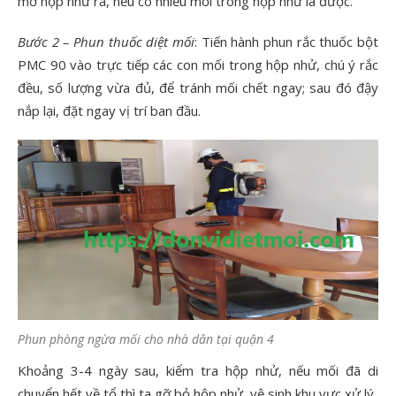
mở hộp nhử ra, nếu có nhiều mối trong hộp nhử là được.
Bước 2 – Phun thuốc diệt mối
: Tiến hành phun rắc thuốc bột
PMC 90 vào trực tiếp các con mối trong hộp nhử, chú ý rắc
đều, số lượng vừa đủ, để tránh mối chết ngay; sau đó đậy
nắp lại, đặt ngay vị trí ban đầu.
Phun phòng ngừa mối cho nhà dân tại quận 4
Khoảng 3-4 ngày sau, kiểm tra hộp nhử, nếu mối đã di
chuyển hết về tổ thì ta gỡ bỏ hộp nhử, vệ sinh khu vực xử lý.