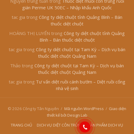
Nguyễn trung tuấn
trong
Thuốc diệt muỗi côn trùng ruồi
gián Perme UK 50EC – Nhập khẩu Anh Quốc
tac gia
trong
Công ty diệt chuột tỉnh Quảng Bình – Bán
thuốc diệt chuột
HOÀNG THỊ LUYẾN
trong
Công ty diệt chuột tỉnh Quảng
Bình – Bán thuốc diệt chuột
tac gia
trong
Công ty diệt chuột tại Tam Kỳ – Dịch vụ bán
thuốc diệt chuột Quảng Nam
Thảo
trong
Công ty diệt chuột tại Tam Kỳ – Dịch vụ bán
thuốc diệt chuột Quảng Nam
tac gia
trong
Tư vấn diệt ruồi cánh bướm – Diệt ruồi cống
nhà vệ sinh
© 2026 Công ty Tân Nguyên
/
Mã nguồn WordPress
/
Giao diện
thiết kế bởi Design Lab
TRANG CHỦ
DỊCH VỤ DIỆT CÔN TRÙNG
SẢN PHẨM DỊCH VỤ