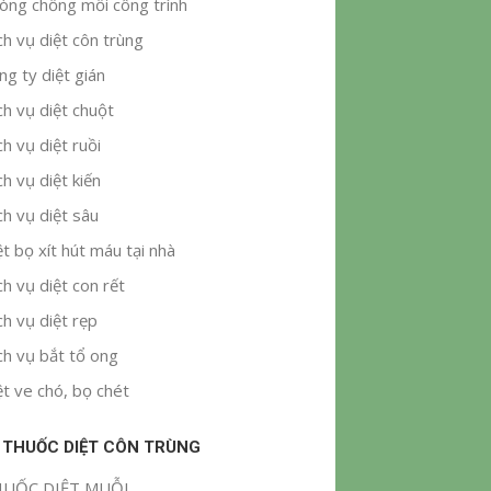
òng chống mối công trình
ch vụ diệt côn trùng
ng ty diệt gián
ch vụ diệt chuột
ch vụ diệt ruồi
ch vụ diệt kiến
ch vụ diệt sâu
ệt bọ xít hút máu tại nhà
ch vụ diệt con rết
ch vụ diệt rẹp
ch vụ bắt tổ ong
ệt ve chó, bọ chét
 THUỐC DIỆT CÔN TRÙNG
UỐC DIỆT MUỖI