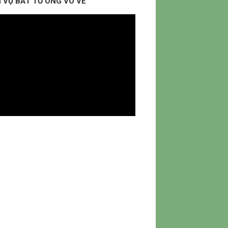
 VỤ BẮT TỔ ONG VÒ VẼ