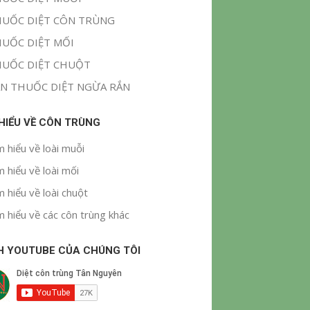
UỐC DIỆT CÔN TRÙNG
UỐC DIỆT MỐI
UỐC DIỆT CHUỘT
N THUỐC DIỆT NGỪA RẮN
 HIỂU VỀ CÔN TRÙNG
m hiểu về loài muỗi
m hiểu về loài mối
m hiểu về loài chuột
m hiểu về các côn trùng khác
H YOUTUBE CỦA CHÚNG TÔI