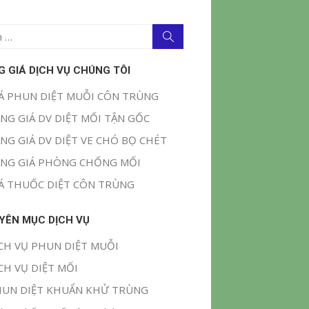
Tìm
kiếm
G GIÁ DỊCH VỤ CHÚNG TÔI
Á PHUN DIỆT MUỖI CÔN TRÙNG
NG GIÁ DV DIỆT MỐI TẬN GỐC
NG GIÁ DV DIỆT VE CHÓ BỌ CHÉT
NG GIÁ PHÒNG CHỐNG MỐI
Á THUỐC DIỆT CÔN TRÙNG
YÊN MỤC DỊCH VỤ
CH VỤ PHUN DIỆT MUỖI
CH VỤ DIỆT MỐI
UN DIỆT KHUẨN KHỬ TRÙNG