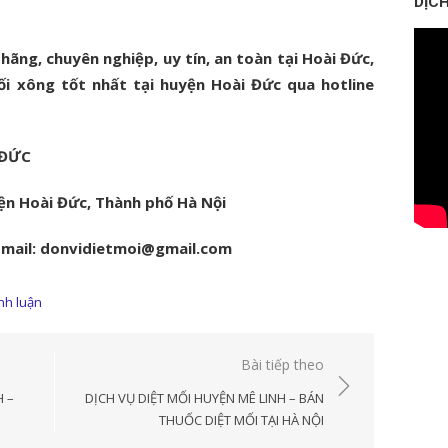
DỊCH
 hãng, chuyên nghiệp, uy tín, an toàn tại Hoài Đức,
ối xông tốt nhất tại huyện Hoài Đức qua hotline
 ĐỨC
ện Hoài Đức, Thành phố Hà Nội
 Email: donvidietmoi@gmail.com
ình luận
Bài tiếp theo
H –
DỊCH VỤ DIỆT MỐI HUYỆN MÊ LINH – BÁN
THUỐC DIỆT MỐI TẠI HÀ NỘI