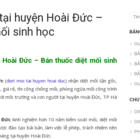
 tại huyện Hoài Đức –
Tìm
kết
ối sinh học
quả
BẢN
cho:
GI
BẢ
n Hoài Đức – Bán thuốc diệt mối sinh
BẢ
BẢ
ức
(
diet moi tai huyen hoai duc
) nhận diệt mối tận gốc,
GI
ín, giá rẻ, thi công chống mối, phòng ngừa mối công trình
 với môi trường và con người tại huyện Hoài Đức, TP Hà
CHU
DỊ
i Đức
kinh nghiệm hơn 10 năm kiểm soát mối, diệt mối
DỊ
ược đào tạo bải bản, làm việc lễ phép, trách nhiệm nên
PH
 hàng tại huyện Hoài Đức.