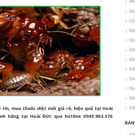
Ph
Dị
Cô
Dị
Dị
Dị
Dị
Di
Dị
Dị
Dị
Di
 tín, mua thuốc diệt mối giá rẻ, hiệu quả tại Hoài
ính hãng tại Hoài Đức qua hotline 0945.963.376
BÁN
TH