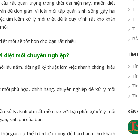
 cầu rất quan trọng trong thời đại hiện nay, muốn diệt
TH
ấn đề đơn giản, vì loài mối tập quán sinh sống gây hại
c tìm kiếm xử lý mối triệt để là quy trình rất khó khăn
TH
 mối.
TH
BÁ
diệt mối sẽ tốt hơn cho bạn rất nhiều.
TÌM
ị diệt mối chuyên nghiệp?
Tì
ối lâu năm, đội ngũ kỷ thuật làm việc nhanh chóng, hiệu
Tì
Tì
ệt mối phù hợp, chính hãng, chuyên nghiệp để xử lý mối
Tì
ần xử lý, kinh phí rất mềm so với bạn phải tự xử lý mối
KÊN
gian, kinh phí của bạn
 thời gian cụ thể trên hợp đồng để bảo hành cho khách