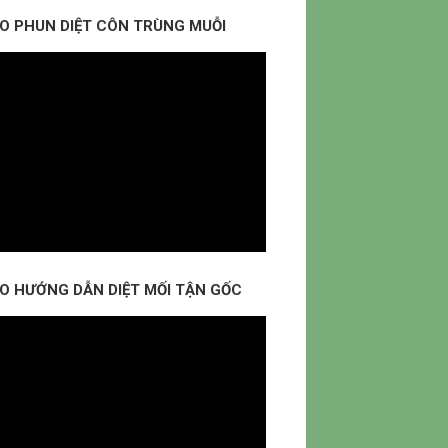
EO PHUN DIỆT CÔN TRÙNG MUỖI
EO HƯỚNG DẪN DIỆT MỐI TẬN GỐC