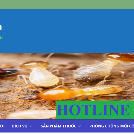
n
AM
TÔI
DỊCH VỤ
SẢN PHẨM THUỐC
PHÒNG CHỐNG MỐI CÔ