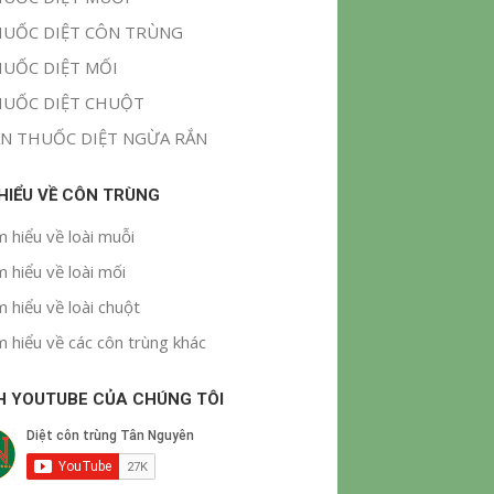
UỐC DIỆT CÔN TRÙNG
UỐC DIỆT MỐI
UỐC DIỆT CHUỘT
N THUỐC DIỆT NGỪA RẮN
 HIỂU VỀ CÔN TRÙNG
m hiểu về loài muỗi
m hiểu về loài mối
m hiểu về loài chuột
m hiểu về các côn trùng khác
H YOUTUBE CỦA CHÚNG TÔI