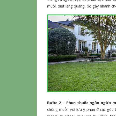
muỗi, diệt lăng quăng, bọ gậy nhanh ch
Bước 2 – Phun thuốc ngăn ngừa m
chống muỗi, với lưu ý phun ở các góc
trong và ngoài, khu vực bụi rậm, tá