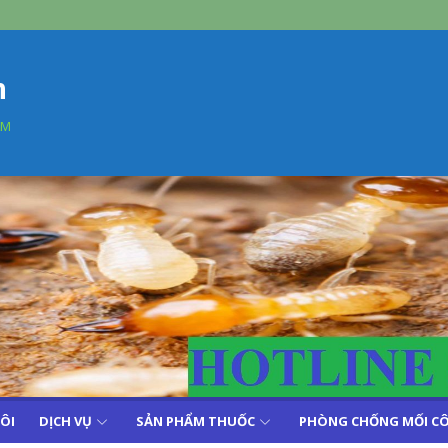
n
AM
TÔI
DỊCH VỤ
SẢN PHẨM THUỐC
PHÒNG CHỐNG MỐI CÔ