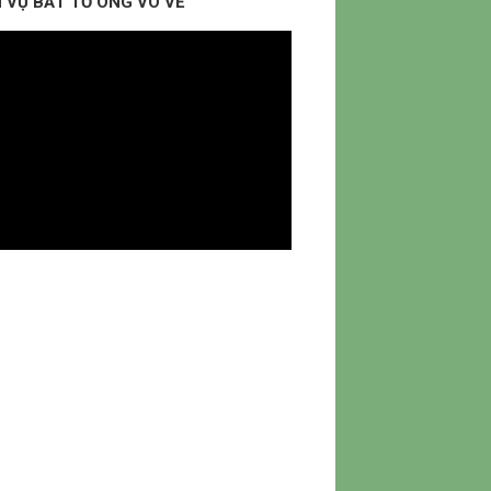
 VỤ BẮT TỔ ONG VÒ VẼ