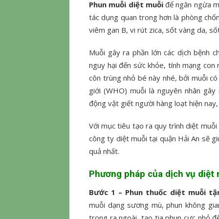
Phun muỗi diệt muỗi
để ngăn ngừa mu
tác dụng quan trong hơn là phòng chốn
viêm gan B, vi rút zica, sốt vàng da, số
Muỗi gây ra phần lớn các dịch bệnh c
nguy hại đến sức khỏe, tính mạng con n
côn trùng nhỏ bé này nhé, bởi muỗi có
giới (WHO) muỗi là nguyên nhân gây r
động vật giết người hàng loạt hiện nay,
Với mục tiêu tạo ra quy trình diệt muỗi
công ty diệt muỗi tại quận Hải An sẽ g
quả nhất.
Phương pháp của
dịch vụ diệt
Bước 1 – Phun thuốc diệt muỗi tậ
muỗi dạng sương mù, phun không gian
trong ra ngoài, tạo tia phun cực nhỏ đ