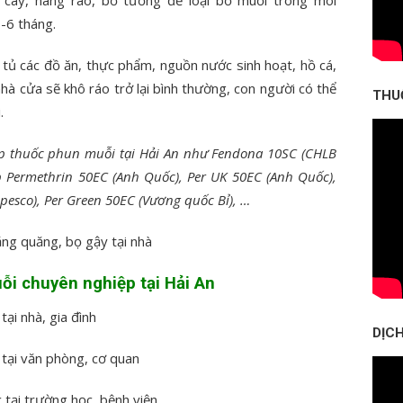
-6 tháng.
 tủ các đồ ăn, thực phẩm, nguồn nước sinh hoạt, hồ cá,
à cửa sẽ khô ráo trở lại bình thường, con người có thể
THU
.
cấp thuốc phun muỗi tại Hải An như Fendona 10SC (CHLB
 Permethrin 50EC (Anh Quốc), Per UK 50EC (Anh Quốc),
ipesco), Per Green 50EC (Vương quốc Bỉ), …
ăng quăng, bọ gậy tại nhà
ỗi chuyên nghiệp tại Hải An
tại nhà, gia đình
DỊCH
 tại văn phòng, cơ quan
 tại trường học, bệnh viện