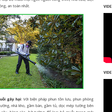
óng, an toàn nhất.
VID
VID
uỗi gây hại
: Với biện pháp phun tồn lưu, phun phòng
 tường, nhà kho, gầm bàn, gầm tủ, dọc mép tường bên
n cây, hàng rào, bờ tường để loại bỏ muỗi trong môi