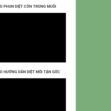
EO PHUN DIỆT CÔN TRÙNG MUỖI
EO HƯỚNG DẪN DIỆT MỐI TẬN GỐC