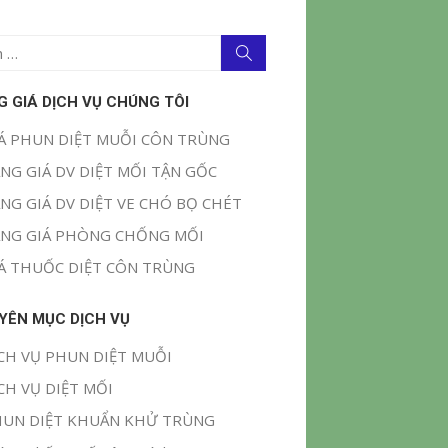
Tìm
kiếm
G GIÁ DỊCH VỤ CHÚNG TÔI
Á PHUN DIỆT MUỖI CÔN TRÙNG
NG GIÁ DV DIỆT MỐI TẬN GỐC
NG GIÁ DV DIỆT VE CHÓ BỌ CHÉT
NG GIÁ PHÒNG CHỐNG MỐI
Á THUỐC DIỆT CÔN TRÙNG
YÊN MỤC DỊCH VỤ
CH VỤ PHUN DIỆT MUỖI
CH VỤ DIỆT MỐI
UN DIỆT KHUẨN KHỬ TRÙNG