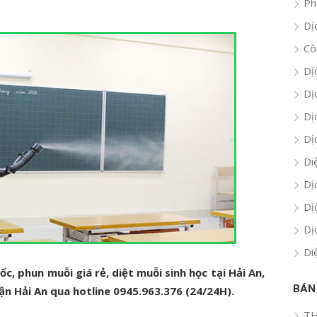
Ph
Dị
Cô
Dị
Dị
Dị
Dị
Di
Dị
Dị
Dị
Di
c, phun muỗi giá rẻ, diệt muỗi sinh học tại Hải An,
BÁN
uận Hải An qua hotline 0945.963.376 (24/24H).
TH