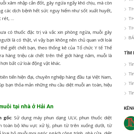
ỗi xâm nhập cắn đốt, gây ngứa ngấy khó chịu, mà còn
TH
g các dịch bệnh hết sức nguy hiểm như sốt xuất huyết,
t rét, …
TH
TH
hưa có thuốc đặc trị và vắc xin phòng ngừa, muỗi gây
BÁ
gười là có thật, vì vậy bạn không nên chủ quan với loài
 thể giết chết bạn, theo thống kê của Tổ chức Y tế Thế
TÌM
a hàng triệu cái chết trên thế giới hàng năm, muỗi là
 hơn bất cứ loài động vật khác.
Tì
Tì
 tiên tiến hiện đại, chuyên nghiệp hàng đầu tại Việt Nam,
Tì
iúp bạn thỏa mản những nhu cầu diệt muỗi an toàn, hiệu
Tì
 muỗi tại nhà ở Hải An
KÊN
n gốc
: Sử dụng máy phun dạng ULV, phun thuốc diệt
 toàn bộ khu vực xử lý, phun từ trên xuống dưới, từ
ể loại bỏ muỗi mọi ngóc ngách công trình, nhà cửa, diệt