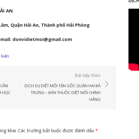
DỊCH
ẢI AN
âm, Quận Hải An, Thành phố Hải Phòng
 Email: donvidietmoi@gmail.com
h luận
Bài tiếp theo
 CẦN
DỊCH VỤ DIỆT MỐI TẬN GỐC QUẬN HAI BÀ
H HỌC
TRƯNG – BÁN THUỐC DIỆT MỐI CHÍNH
HÃNG
ng khai.
Các trường bắt buộc được đánh dấu
*