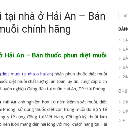
i tại nhà ở Hải An – Bán
Tìm
kết
muỗi chính hãng
quả
BẢN
cho:
GI
BẢ
 ở Hải An – Bán thuốc phun diệt muỗi
BẢ
BẢ
n
(
diet muoi tai nha o hai an
) nhận phun thuốc diệt muỗi
GI
huốc diệt muỗi chất lượng, an toàn, uy tín, cung cấp dịch
, chuyên nghiệp đứng đầu tại quận Hải An, TP Hải Phòng.
CHU
n Hải An
kinh nghiệm hơn 10 năm kiểm soát muỗi, diệt
DỊ
ải Phòng, sử dụng thuốc diệt côn trùng muỗi do Bộ Y tế
DỊ
g y tế cộng đồng tại Việt Nam, đội ngũ kỷ thuật làm
PH
p nên luôn mang đến hài lòng với mọi khách hàng tại Hải