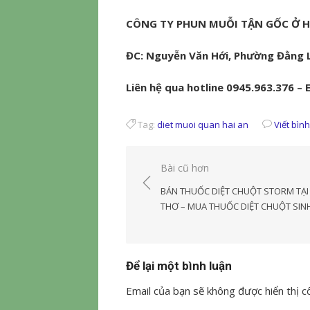
CÔNG TY PHUN MUỖI TẬN GỐC Ở H
ĐC: Nguyễn Văn Hới, Phường Đằng L
Liên hệ qua hotline 0945.963.376 –
Tag:
diet muoi quan hai an
Viết bìn
Điều
Bài cũ hơn
hướng
BÁN THUỐC DIỆT CHUỘT STORM TẠI
bài
THƠ – MUA THUỐC DIỆT CHUỘT SIN
viết
Để lại một bình luận
Email của bạn sẽ không được hiển thị cô