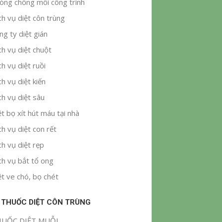
òng chống mối công trình
ch vụ diệt côn trùng
ng ty diệt gián
ch vụ diệt chuột
ch vụ diệt ruồi
ch vụ diệt kiến
ch vụ diệt sâu
ệt bọ xít hút máu tại nhà
ch vụ diệt con rết
ch vụ diệt rẹp
ch vụ bắt tổ ong
ệt ve chó, bọ chét
 THUỐC DIỆT CÔN TRÙNG
UỐC DIỆT MUỖI