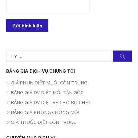
Tìm
Tìm
kiếm
kết
quả
BẢNG GIÁ DỊCH VỤ CHÚNG TÔI
cho:
GIÁ PHUN DIỆT MUỖI CÔN TRÙNG
BẢNG GIÁ DV DIỆT MỐI TẬN GỐC
BẢNG GIÁ DV DIỆT VE CHÓ BỌ CHÉT
BẢNG GIÁ PHÒNG CHỐNG MỐI
GIÁ THUỐC DIỆT CÔN TRÙNG