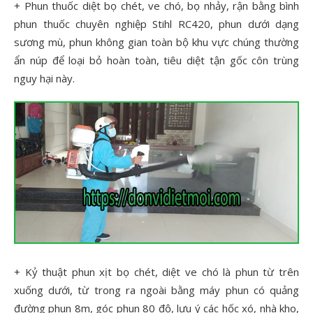
+ Phun thuốc diệt bọ chét, ve chó, bọ nhảy, rận bằng bình
phun thuốc chuyên nghiệp Stihl RC420, phun dưới dạng
sương mù, phun không gian toàn bộ khu vực chúng thường
ẩn núp để loại bỏ hoàn toàn, tiêu diệt tận gốc côn trùng
nguy hại này.
+ Kỷ thuật phun xịt bọ chét, diệt ve chó là phun từ trên
xuống dưới, từ trong ra ngoài bằng máy phun có quảng
đường phun 8m, góc phun 80 độ, lưu ý các hốc xó, nhà kho,