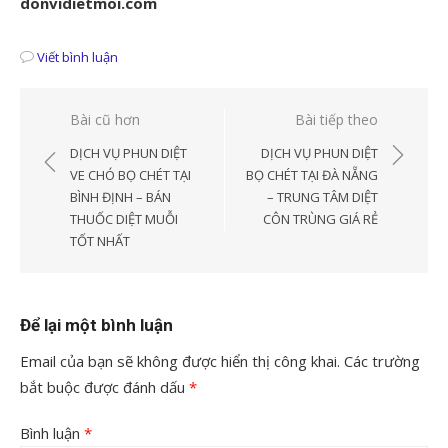
donvidietmoi.com
Viết bình luận
Điều
Bài cũ hơn
Bài tiếp theo
hướng
DỊCH VỤ PHUN DIỆT
DỊCH VỤ PHUN DIỆT
bài
VE CHÓ BỌ CHÉT TẠI
BỌ CHÉT TẠI ĐÀ NẴNG
BÌNH ĐỊNH – BÁN
– TRUNG TÂM DIỆT
viết
THUỐC DIỆT MUỖI
CÔN TRÙNG GIÁ RẺ
TỐT NHẤT
Để lại một bình luận
Email của bạn sẽ không được hiển thị công khai.
Các trường
bắt buộc được đánh dấu
*
Bình luận
*