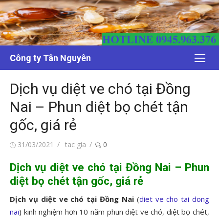
Chuyển
tới
nội
dung
Công ty Tân Nguyên
Dịch vụ diệt ve chó tại Đồng
Nai – Phun diệt bọ chét tận
gốc, giá rẻ
Đăng
Tác
31/03/2021
tac gia
0
vào
giả
Dịch vụ diệt ve chó tại Đồng Nai – Phun
diệt bọ chét tận gốc, giá rẻ
Dịch vụ diệt ve chó tại Đồng Nai
(
diet ve cho tai dong
nai
) kinh nghiệm hơn 10 năm phun diệt ve chó, diệt bọ chét,