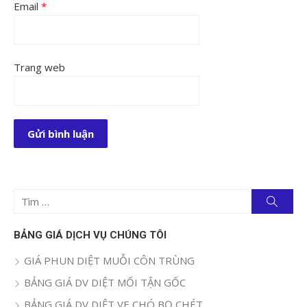
Email
*
Trang web
Tìm
Tìm
kiếm
kết
quả
BẢNG GIÁ DỊCH VỤ CHÚNG TÔI
cho:
GIÁ PHUN DIỆT MUỖI CÔN TRÙNG
BẢNG GIÁ DV DIỆT MỐI TẬN GỐC
BẢNG GIÁ DV DIỆT VE CHÓ BỌ CHÉT