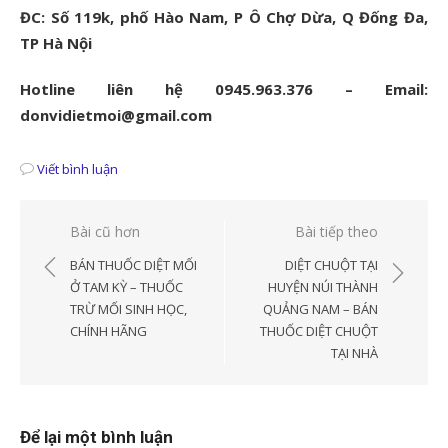
ĐC: Số 119k, phố Hào Nam, P Ô Chợ Dừa, Q Đống Đa,
TP Hà Nội
Hotline liên hệ 0945.963.376 – Email:
donvidietmoi@gmail.com
Viết bình luận
Điều
Bài cũ hơn
Bài tiếp theo
hướng
BÁN THUỐC DIỆT MỐI
DIỆT CHUỘT TẠI
bài
Ở TAM KỲ – THUỐC
HUYỆN NÚI THÀNH
TRỪ MỐI SINH HỌC,
QUẢNG NAM – BÁN
viết
CHÍNH HÃNG
THUỐC DIỆT CHUỘT
TẠI NHÀ
Để lại một bình luận