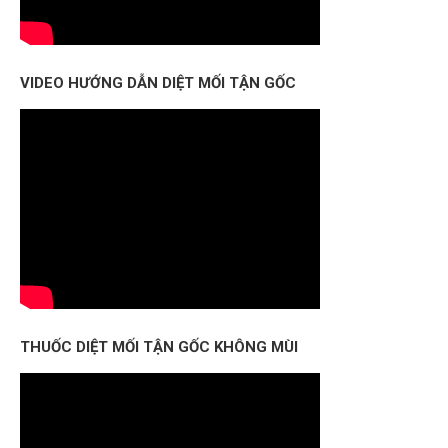
VIDEO HƯỚNG DẪN DIỆT MỐI TẬN GỐC
THUỐC DIỆT MỐI TẬN GỐC KHÔNG MÙI