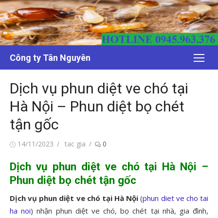
Chuyển
tới
nội
dung
Công ty Tân Nguyên
Dịch vụ phun diệt ve chó tại
Hà Nội – Phun diệt bọ chét
tận gốc
Đăng
Tác
14/11/2023
tac gia
0
vào
giả
Dịch vụ phun diệt ve chó tại Hà Nội –
Phun diệt bọ chét tận gốc
Dịch vụ phun diệt ve chó tại Hà Nội
(
phun diet ve cho tai
ha noi
) nhận phun diệt ve chó, bọ chét tại nhà, gia đình,