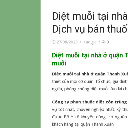
Diệt muỗi tại nh
Dịch vụ bán thu
Đăng
Tác
27/08/2020
tac gia
0
vào
giả
Diệt muỗi tại nhà ở quận
muỗi
Diệt muỗi tại nhà ở quận Thanh X
thiết của mọi cơ quan, tổ chức, gia đìn
ngừa, phòng chống diệt muỗi lâu dài ch
Công ty phun thuốc diệt côn trùng
vụ tốt nhất, chuyên nghiệp nhất, kỷ thu
được Bộ Y tế khuyên dùng, có nguồn 
khách hàng tại quận Thanh Xuân.