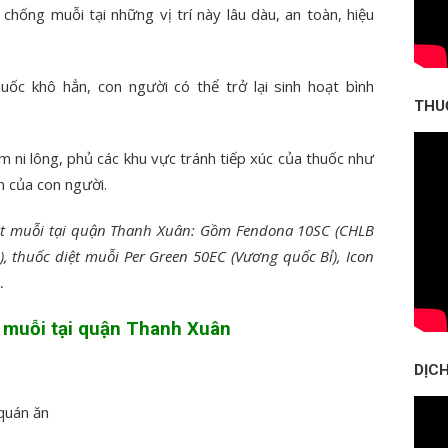
hống muỗi tại những vị trí này lâu dàu, an toàn, hiệu
uốc khô hẳn, con người có thể trở lại sinh hoạt bình
THU
m ni lông, phủ các khu vực tránh tiếp xúc của thuốc như
m của con người.
diệt muỗi tại quận Thanh Xuân: Gồm Fendona 10SC (CHLB
, thuốc diệt muỗi Per Green 50EC (Vương quốc Bỉ), Icon
…
t muỗi tại quận Thanh Xuân
DỊCH
 quán ăn