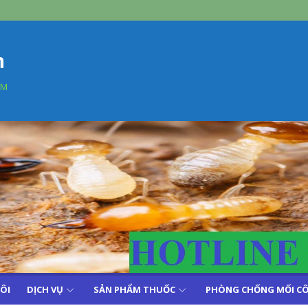
n
AM
TÔI
DỊCH VỤ
SẢN PHẨM THUỐC
PHÒNG CHỐNG MỐI CÔ