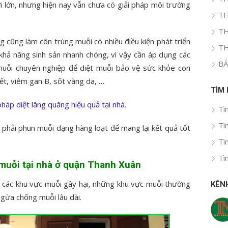
i lớn, nhưng hiện nay vẫn chưa có giải pháp môi trường
TH
TH
g cũng làm côn trùng muỗi có nhiều điều kiện phát triển
TH
khả năng sinh sản nhanh chóng, vì vậy cần áp dụng các
BÁ
muỗi chuyên nghiệp để diệt muỗi bảo vệ sức khỏe con
ết, viêm gan B, sốt vàng da, …
TÌM
áp diệt lăng quăng hiệu quả tại nhà
.
Tì
Tì
phải phun muỗi dạng hàng loạt để mang lại kết quả tốt
Tì
Tì
muỗi tại nhà ở quận Thanh Xuân
ý các khu vực muỗi gây hại, những khu vực muỗi thường
KÊN
ngừa chống muỗi lâu dài.