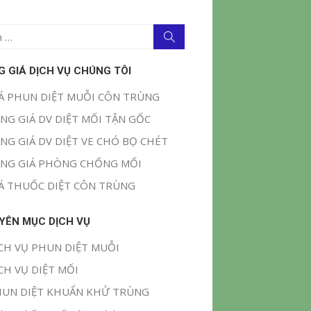
Tìm
kiếm
G GIÁ DỊCH VỤ CHÚNG TÔI
Á PHUN DIỆT MUỖI CÔN TRÙNG
NG GIÁ DV DIỆT MỐI TẬN GỐC
NG GIÁ DV DIỆT VE CHÓ BỌ CHÉT
NG GIÁ PHÒNG CHỐNG MỐI
Á THUỐC DIỆT CÔN TRÙNG
YÊN MỤC DỊCH VỤ
CH VỤ PHUN DIỆT MUỖI
CH VỤ DIỆT MỐI
UN DIỆT KHUẨN KHỬ TRÙNG