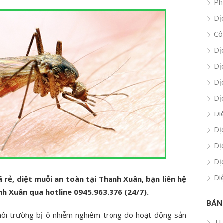
Ph
Dị
Cô
Dị
Dị
Dị
Dị
Di
Dị
Dị
Dị
Di
á rẻ, diệt muỗi an toàn tại Thanh Xuân, bạn liên hệ
nh Xuân qua hotline 0945.963.376 (24/7).
BÁN
môi trường bị ô nhiễm nghiêm trọng do hoạt động sản
TH