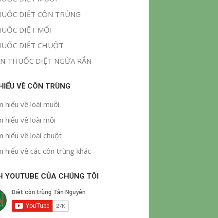
UỐC DIỆT CÔN TRÙNG
UỐC DIỆT MỐI
UỐC DIỆT CHUỘT
N THUỐC DIỆT NGỪA RẮN
 HIỂU VỀ CÔN TRÙNG
m hiểu về loài muỗi
m hiểu về loài mối
m hiểu về loài chuột
m hiểu về các côn trùng khác
H YOUTUBE CỦA CHÚNG TÔI