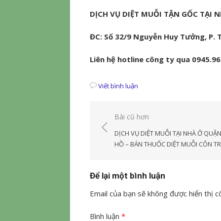
DỊCH VỤ DIỆT MUỖI TẬN GỐC TẠI 
ĐC: Số 32/9 Nguyễn Huy Tưởng, P. T
Liên hệ hotline công ty qua 0945.9
Viết bình luận
Điều
Bài cũ hơn
hướng
DỊCH VỤ DIỆT MUỖI TẠI NHÀ Ở QUẬN
bài
HỒ – BÁN THUỐC DIỆT MUỖI CÔN T
viết
Để lại một bình luận
Email của bạn sẽ không được hiển thị cô
Bình luận
*