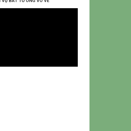
 VỤ BẮT TỔ ONG VÒ VẼ