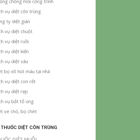
òng chống mối công trình
ch vụ diệt côn trùng
ng ty diệt gián
ch vụ diệt chuột
ch vụ diệt ruồi
ch vụ diệt kiến
ch vụ diệt sâu
ệt bọ xít hút máu tại nhà
ch vụ diệt con rết
ch vụ diệt rẹp
ch vụ bắt tổ ong
ệt ve chó, bọ chét
 THUỐC DIỆT CÔN TRÙNG
UỐC DIỆT MUỖI