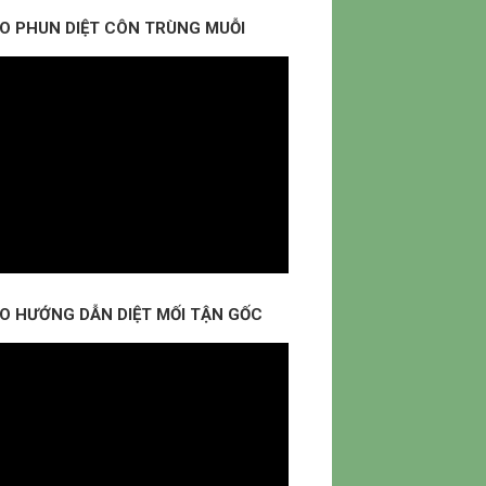
EO PHUN DIỆT CÔN TRÙNG MUỖI
EO HƯỚNG DẪN DIỆT MỐI TẬN GỐC