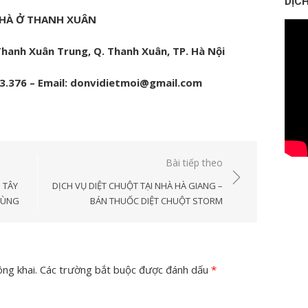
DỊCH
NHÀ Ở THANH XUÂN
hanh Xuân Trung, Q. Thanh Xuân, TP. Hà Nội
63.376 – Email: donvidietmoi@gmail.com
Bài tiếp theo
 TÂY
DỊCH VỤ DIỆT CHUỘT TẠI NHÀ HÀ GIANG –
RÙNG
BÁN THUỐC DIỆT CHUỘT STORM
ng khai.
Các trường bắt buộc được đánh dấu
*