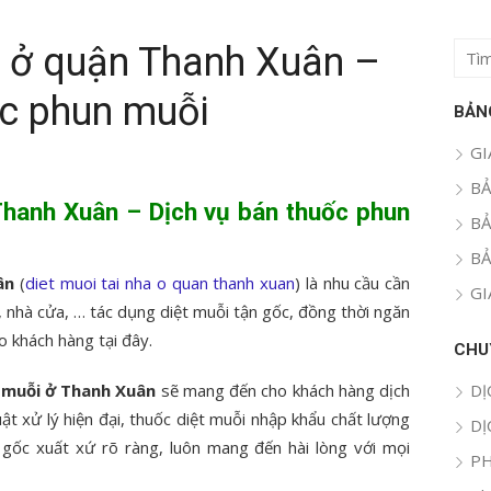
à ở quận Thanh Xuân –
Tìm
kết
ốc phun muỗi
quả
BẢN
cho:
GI
BẢ
 Thanh Xuân – Dịch vụ bán thuốc phun
BẢ
BẢ
uân
(
diet muoi tai nha o quan thanh xuan
) là nhu cầu cần
GI
h, nhà cửa, … tác dụng diệt muỗi tận gốc, đồng thời ngăn
o khách hàng tại đây.
CHU
 muỗi ở Thanh Xuân
sẽ mang đến cho khách hàng dịch
DỊ
ật xử lý hiện đại, thuốc diệt muỗi nhập khẩu chất lượng
DỊ
gốc xuất xứ rõ ràng, luôn mang đến hài lòng với mọi
PH