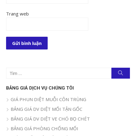
Trang web
Tìm
Tìm
kiếm
kết
quả
BẢNG GIÁ DỊCH VỤ CHÚNG TÔI
cho:
GIÁ PHUN DIỆT MUỖI CÔN TRÙNG
BẢNG GIÁ DV DIỆT MỐI TẬN GỐC
BẢNG GIÁ DV DIỆT VE CHÓ BỌ CHÉT
BẢNG GIÁ PHÒNG CHỐNG MỐI