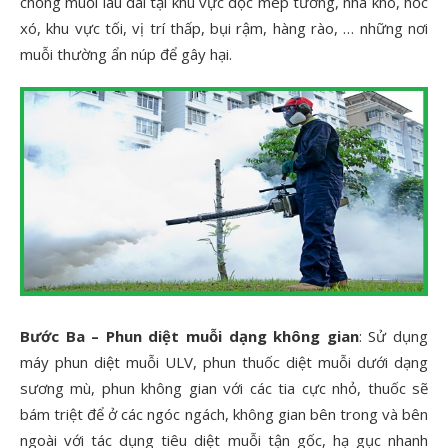
chống muỗi lâu dài tại khu vực dọc mép tường, nhà kho, hốc
xó, khu vực tối, vị trí thấp, bụi rậm, hàng rào, … những nơi
muỗi thường ẩn núp để gây hại.
Bước Ba – Phun diệt muỗi dạng không gian
: Sử dụng
máy phun diệt muỗi ULV, phun thuốc diệt muỗi dưới dạng
sương mù, phun không gian với các tia cực nhỏ, thuốc sẽ
bám triệt để ở các ngóc ngách, không gian bên trong và bên
ngoài với tác dụng tiêu diệt muỗi tận gốc, hạ gục nhanh