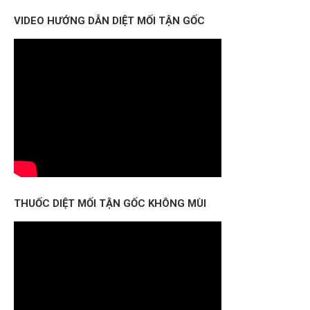
VIDEO HƯỚNG DẪN DIỆT MỐI TẬN GỐC
THUỐC DIỆT MỐI TẬN GỐC KHÔNG MÙI