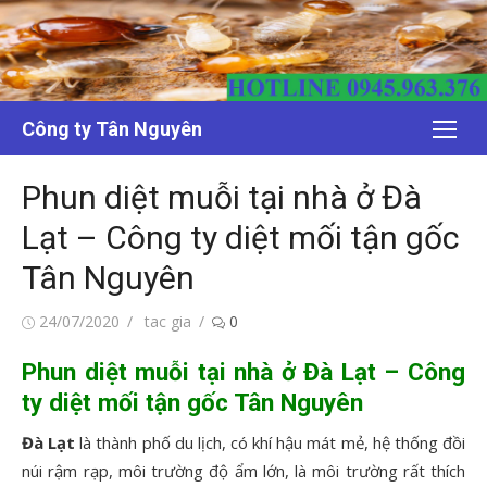
Chuyển
tới
nội
dung
Công ty Tân Nguyên
Phun diệt muỗi tại nhà ở Đà
Lạt – Công ty diệt mối tận gốc
Tân Nguyên
Đăng
Tác
24/07/2020
tac gia
0
vào
giả
Phun diệt muỗi tại nhà ở Đà Lạt – Công
ty diệt mối tận gốc Tân Nguyên
Đà Lạt
là thành phố du lịch, có khí hậu mát mẻ, hệ thống đồi
núi rậm rạp, môi trường độ ẩm lớn, là môi trường rất thích