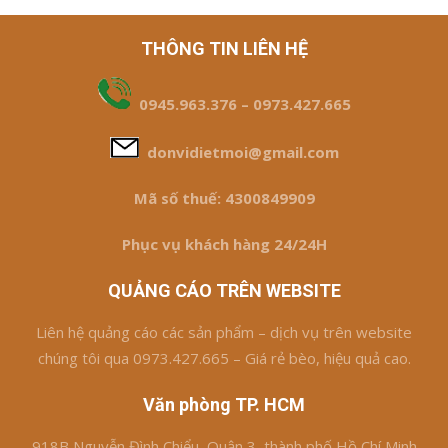
THÔNG TIN LIÊN HỆ
0945.963.376 – 0973.427.665
donvidietmoi@gmail.com
Mã số thuế: 4300849909
Phục vụ khách hàng 24/24H
QUẢNG CÁO TRÊN WEBSITE
Liên hệ quảng cáo các sản phẩm – dịch vụ trên website
chúng tôi qua 0973.427.665 – Giá rẻ bèo, hiệu quả cao.
Văn phòng TP. HCM
918B Nguyễn Đình Chiểu, Quận 3, thành phố Hồ Chí Minh