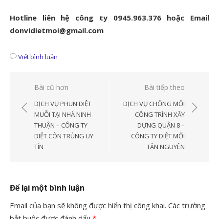
Hotline liên hệ công ty 0945.963.376 hoặc Email
donvidietmoi@gmail.com
Viết bình luận
Điều
Bài cũ hơn
Bài tiếp theo
hướng
DỊCH VỤ PHUN DIỆT
DỊCH VỤ CHỐNG MỐI
bài
MUỖI TẠI NHÀ NINH
CÔNG TRÌNH XÂY
THUẬN – CÔNG TY
DỰNG QUẬN 8 –
viết
DIỆT CÔN TRÙNG UY
CÔNG TY DIỆT MỐI
TÍN
TÂN NGUYÊN
Để lại một bình luận
Email của bạn sẽ không được hiển thị công khai.
Các trường
bắt buộc được đánh dấu
*