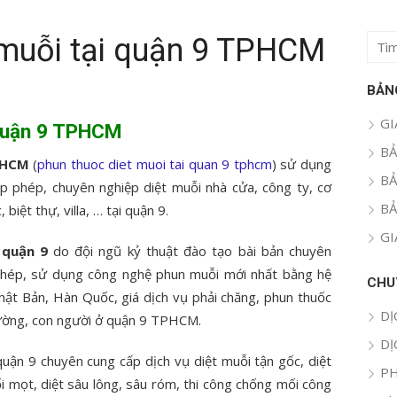
 muỗi tại quận 9 TPHCM
Tìm
kết
quả
BẢN
cho:
GI
 quận 9 TPHCM
BẢ
TPHCM
(
phun thuoc diet muoi tai quan 9 tphcm
) sử dụng
BẢ
ấp phép, chuyên nghiệp diệt muỗi nhà cửa, công ty, cơ
BẢ
biệt thự, villa, … tại quận 9.
GI
 quận 9
do đội ngũ kỷ thuật đào tạo bài bản chuyên
lễ phép, sử dụng công nghệ phun muỗi mới nhất bằng hệ
CHU
t Bản, Hàn Quốc, giá dịch vụ phải chăng, phun thuốc
DỊ
ường, con người ở quận 9 TPHCM.
DỊ
quận 9 chuyên cung cấp dịch vụ diệt muỗi tận gốc, diệt
PH
mối mọt, diệt sâu lông, sâu róm, thi công chống mối công