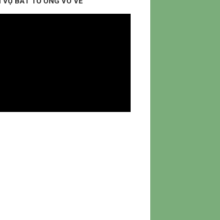
 VỤ BẮT TỔ ONG VÒ VẼ