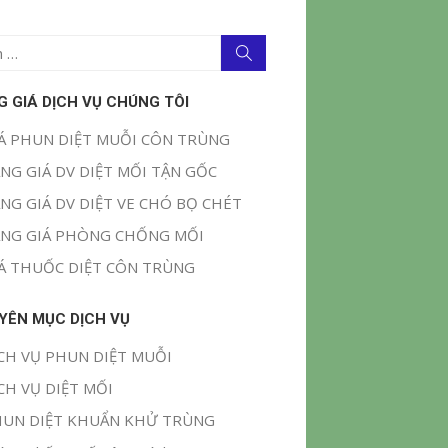
Tìm
kiếm
G GIÁ DỊCH VỤ CHÚNG TÔI
Á PHUN DIỆT MUỖI CÔN TRÙNG
NG GIÁ DV DIỆT MỐI TẬN GỐC
NG GIÁ DV DIỆT VE CHÓ BỌ CHÉT
NG GIÁ PHÒNG CHỐNG MỐI
Á THUỐC DIỆT CÔN TRÙNG
YÊN MỤC DỊCH VỤ
CH VỤ PHUN DIỆT MUỖI
CH VỤ DIỆT MỐI
UN DIỆT KHUẨN KHỬ TRÙNG