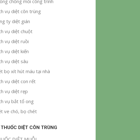
òng chống mối công trình
ch vụ diệt côn trùng
ng ty diệt gián
ch vụ diệt chuột
ch vụ diệt ruồi
ch vụ diệt kiến
ch vụ diệt sâu
ệt bọ xít hút máu tại nhà
ch vụ diệt con rết
ch vụ diệt rẹp
ch vụ bắt tổ ong
ệt ve chó, bọ chét
 THUỐC DIỆT CÔN TRÙNG
UỐC DIỆT MUỖI