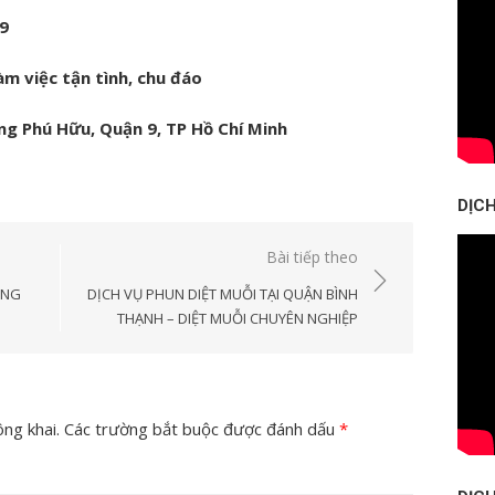
9
m việc tận tình, chu đáo
g Phú Hữu, Quận 9, TP Hồ Chí Minh
DỊC
Bài tiếp theo
ÔNG
DỊCH VỤ PHUN DIỆT MUỖI TẠI QUẬN BÌNH
THẠNH – DIỆT MUỖI CHUYÊN NGHIỆP
ng khai.
Các trường bắt buộc được đánh dấu
*