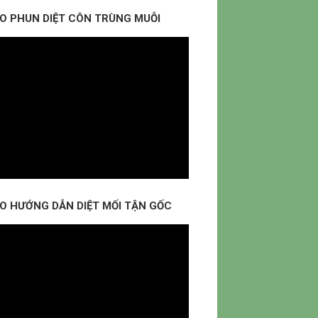
EO PHUN DIỆT CÔN TRÙNG MUỖI
EO HƯỚNG DẪN DIỆT MỐI TẬN GỐC