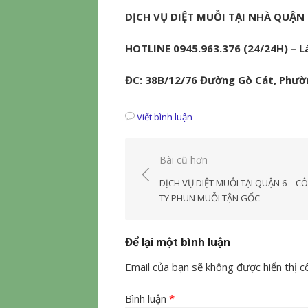
DỊCH VỤ DIỆT MUỖI TẠI NHÀ QUẬN 
HOTLINE 0945.963.376 (24/24H) – Là
ĐC: 38B/12/76 Đường Gò Cát, Phườn
Viết bình luận
Điều
Bài cũ hơn
hướng
DỊCH VỤ DIỆT MUỖI TẠI QUẬN 6 – C
bài
TY PHUN MUỖI TẬN GỐC
viết
Để lại một bình luận
Email của bạn sẽ không được hiển thị cô
Bình luận
*