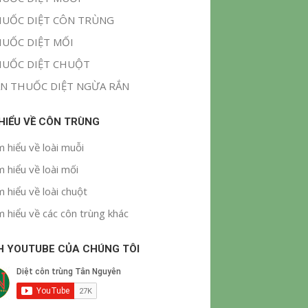
UỐC DIỆT CÔN TRÙNG
UỐC DIỆT MỐI
UỐC DIỆT CHUỘT
N THUỐC DIỆT NGỪA RẮN
 HIỂU VỀ CÔN TRÙNG
m hiểu về loài muỗi
m hiểu về loài mối
m hiểu về loài chuột
m hiểu về các côn trùng khác
H YOUTUBE CỦA CHÚNG TÔI