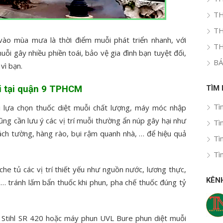
TH
TH
o mùa mưa là thời điểm muỗi phát triển nhanh, với
TH
ỗi gây nhiều phiền toái, bảo vệ gia đình bạn tuyệt đối,
BÁ
vì bạn.
i tại quận 9 TPHCM
TÌM
Tì
 lựa chọn thuốc diệt muỗi chất lượng, máy móc nhập
cũng cần lưu ý các vị trí muỗi thường ẩn núp gây hại như
Tì
ách tường, hàng rào, bụi rậm quanh nhà, … để hiệu quả
Tì
Tì
che tủ các vị trí thiết yếu như nguồn nước, lương thực,
KÊN
… tránh lấm bẩn thuốc khi phun, pha chế thuốc đúng tỷ
Stihl SR 420 hoặc máy phun UVL Bure phun diệt muỗi