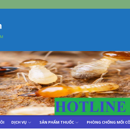
n
AM
TÔI
DỊCH VỤ
SẢN PHẨM THUỐC
PHÒNG CHỐNG MỐI CÔ