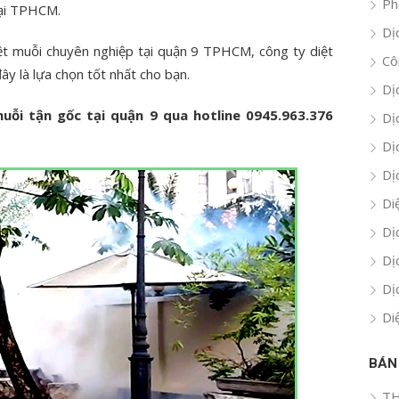
Ph
tại TPHCM.
Dị
ệt muỗi chuyên nghiệp tại quận 9 TPHCM, công ty diệt
Cô
ây là lựa chọn tốt nhất cho bạn.
Dị
uỗi tận gốc tại quận 9 qua hotline 0945.963.376
Dị
Dị
Dị
Di
Dị
Dị
Dị
Di
BÁN
TH