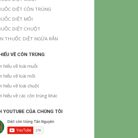
UỐC DIỆT CÔN TRÙNG
UỐC DIỆT MỐI
UỐC DIỆT CHUỘT
N THUỐC DIỆT NGỪA RẮN
 HIỂU VỀ CÔN TRÙNG
m hiểu về loài muỗi
m hiểu về loài mối
m hiểu về loài chuột
m hiểu về các côn trùng khác
H YOUTUBE CỦA CHÚNG TÔI