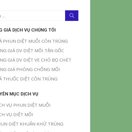
Tìm
kiếm
G GIÁ DỊCH VỤ CHÚNG TÔI
Á PHUN DIỆT MUỖI CÔN TRÙNG
NG GIÁ DV DIỆT MỐI TẬN GỐC
NG GIÁ DV DIỆT VE CHÓ BỌ CHÉT
NG GIÁ PHÒNG CHỐNG MỐI
Á THUỐC DIỆT CÔN TRÙNG
YÊN MỤC DỊCH VỤ
CH VỤ PHUN DIỆT MUỖI
CH VỤ DIỆT MỐI
UN DIỆT KHUẨN KHỬ TRÙNG