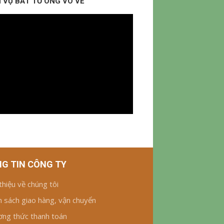
 VỤ BẮT TỔ ONG VÒ VẼ
G TIN CÔNG TY
 thiệu về chúng tôi
h sách giao hàng, vận chuyển
ng thức thanh toán