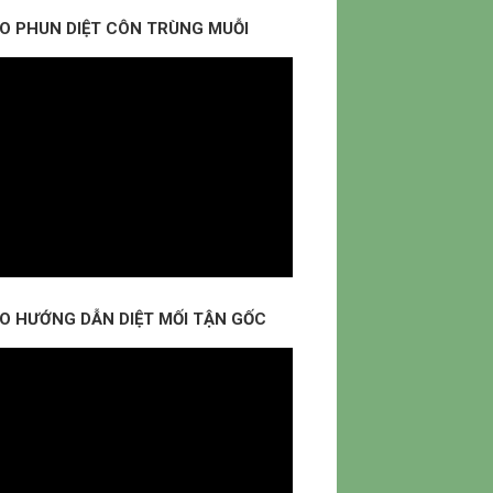
EO PHUN DIỆT CÔN TRÙNG MUỖI
EO HƯỚNG DẪN DIỆT MỐI TẬN GỐC