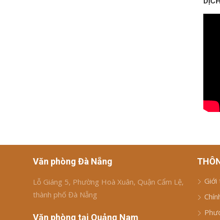
DỊCH
Văn phòng Đà Nẵng
THÔN
Giới
Lỗ Giáng 5, Phường Hoà Xuân, Quận Cẩm Lệ,
thành phố Đà Nẵng
Chín
Phươ
Văn phòng tại Quảng Nam