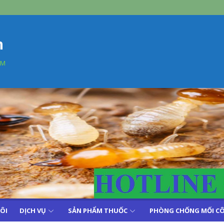
n
AM
TÔI
DỊCH VỤ
SẢN PHẨM THUỐC
PHÒNG CHỐNG MỐI CÔ