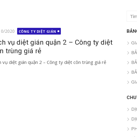
Tìm
kết
quả
g
10/2020
BẢN
CÔNG TY DIỆT GIÁN
cho:
ch vụ diệt gián quận 2 – Công ty diệt
GI
n trùng giá rẻ
BẢ
h vụ diệt gián quận 2 – Công ty diệt côn trùng giá rẻ
BẢ
BẢ
GI
CHU
DỊ
DỊ
PH