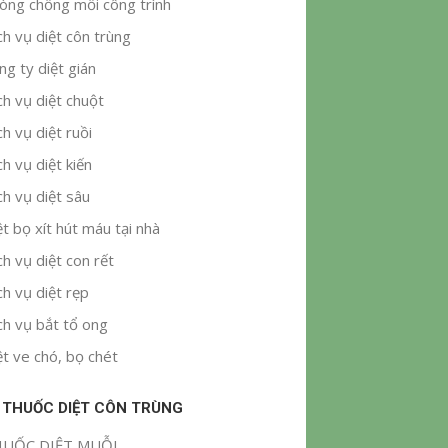
òng chống mối công trình
ch vụ diệt côn trùng
ng ty diệt gián
ch vụ diệt chuột
ch vụ diệt ruồi
ch vụ diệt kiến
ch vụ diệt sâu
ệt bọ xít hút máu tại nhà
ch vụ diệt con rết
ch vụ diệt rẹp
ch vụ bắt tổ ong
ệt ve chó, bọ chét
 THUỐC DIỆT CÔN TRÙNG
UỐC DIỆT MUỖI