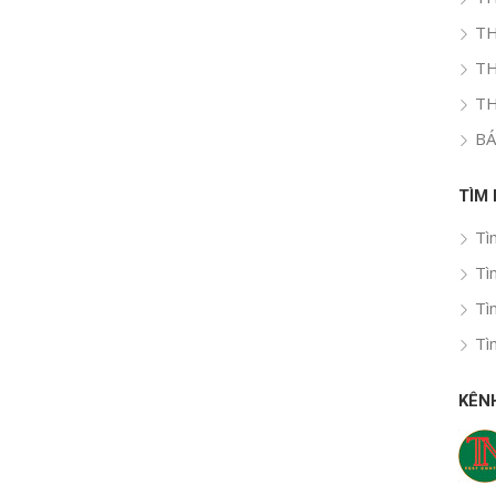
TH
TH
TH
BÁ
TÌM
Tì
Tì
Tì
Tì
KÊN