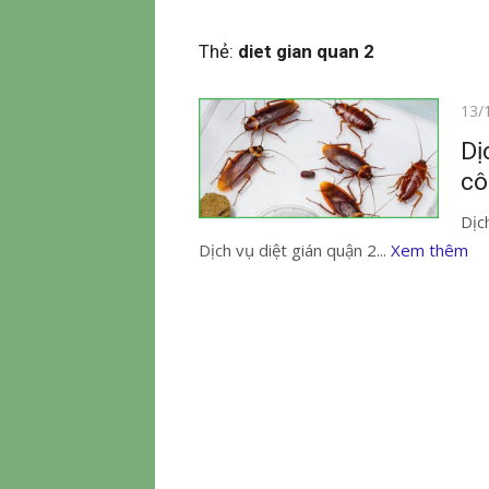
Thẻ:
diet gian quan 2
Đăn
13/
vào
Dị
cô
Dịc
Dịch vụ diệt gián quận 2...
Xem thêm