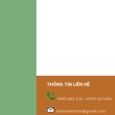
THÔNG TIN LIÊN HỆ
0945.963.376 – 0973.427.665
donvidietmoi@gmail.com