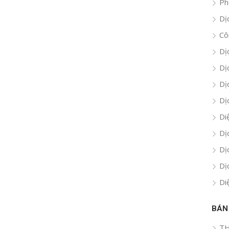
Ph
Dị
Cô
Dị
Dị
Dị
Dị
Di
Dị
Dị
Dị
Di
BÁN
TH