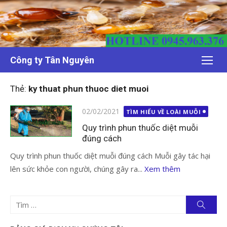
Chuyển
tới
nội
dung
Công ty Tân Nguyên
Thẻ:
ky thuat phun thuoc diet muoi
Đăng
02/02/2021
TÌM HIỂU VỀ LOÀI MUỖI
vào
Quy trình phun thuốc diệt muỗi
đúng cách
Quy trình phun thuốc diệt muỗi đúng cách Muỗi gây tác hại
lên sức khỏe con người, chúng gây ra...
Xem thêm
Tìm
Tìm
kiếm
kết