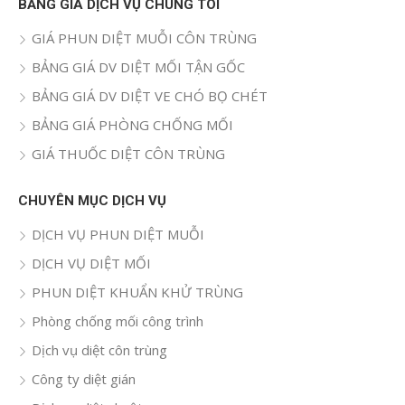
quả
BẢNG GIÁ DỊCH VỤ CHÚNG TÔI
cho:
GIÁ PHUN DIỆT MUỖI CÔN TRÙNG
BẢNG GIÁ DV DIỆT MỐI TẬN GỐC
BẢNG GIÁ DV DIỆT VE CHÓ BỌ CHÉT
BẢNG GIÁ PHÒNG CHỐNG MỐI
GIÁ THUỐC DIỆT CÔN TRÙNG
CHUYÊN MỤC DỊCH VỤ
DỊCH VỤ PHUN DIỆT MUỖI
DỊCH VỤ DIỆT MỐI
PHUN DIỆT KHUẨN KHỬ TRÙNG
Phòng chống mối công trình
Dịch vụ diệt côn trùng
Công ty diệt gián