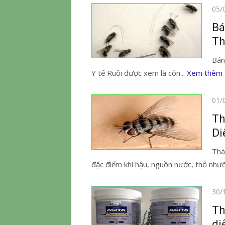
Đăn
05/
vào
Bá
Th
Bán
Y tế Ruồi được xem là côn...
Xem thêm
Đăn
01/
vào
Th
Di
Thà
đặc điểm khí hậu, nguồn nước, thỗ nhưỡ
Đăn
30/
vào
Th
di