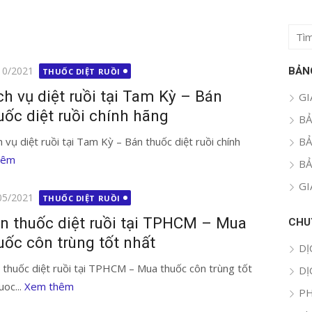
Tìm
kết
quả
g
10/2021
BẢN
THUỐC DIỆT RUỒI
cho:
ch vụ diệt ruồi tại Tam Kỳ – Bán
GI
uốc diệt ruồi chính hãng
BẢ
h vụ diệt ruồi tại Tam Kỳ – Bán thuốc diệt ruồi chính
BẢ
hêm
BẢ
GI
g
05/2021
THUỐC DIỆT RUỒI
n thuốc diệt ruồi tại TPHCM – Mua
CHU
uốc côn trùng tốt nhất
DỊ
 thuốc diệt ruồi tại TPHCM – Mua thuốc côn trùng tốt
DỊ
uoc...
Xem thêm
PH