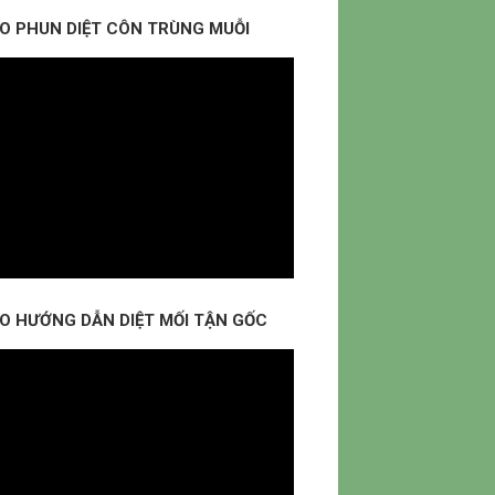
EO PHUN DIỆT CÔN TRÙNG MUỖI
EO HƯỚNG DẪN DIỆT MỐI TẬN GỐC