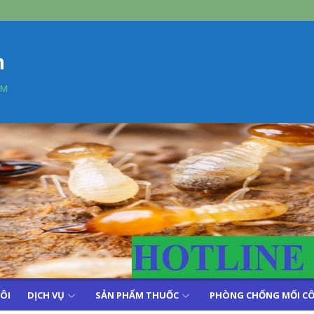
n
AM
TÔI
DỊCH VỤ
SẢN PHẨM THUỐC
PHÒNG CHỐNG MỐI CÔ