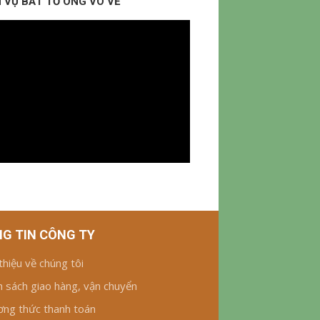
 VỤ BẮT TỔ ONG VÒ VẼ
G TIN CÔNG TY
 thiệu về chúng tôi
h sách giao hàng, vận chuyển
ng thức thanh toán