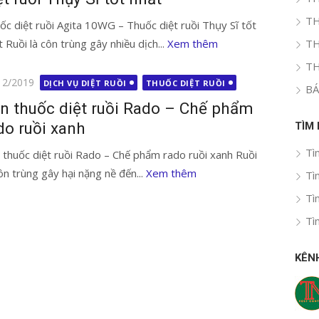
TH
ốc diệt ruồi Agita 10WG – Thuốc diệt ruồi Thụy Sĩ tốt
t Ruồi là côn trùng gây nhiều dịch...
Xem thêm
TH
TH
g
12/2019
DỊCH VỤ DIỆT RUỒI
THUỐC DIỆT RUỒI
BÁ
n thuốc diệt ruồi Rado – Chế phẩm
do ruồi xanh
TÌM
Tì
 thuốc diệt ruồi Rado – Chế phẩm rado ruồi xanh Ruồi
côn trùng gây hại nặng nề đến...
Xem thêm
Tì
Tì
Tì
KÊN