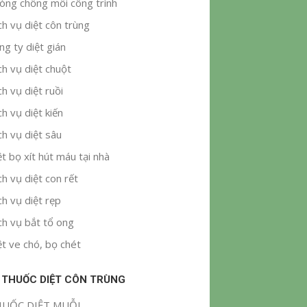
òng chống mối công trình
ch vụ diệt côn trùng
ng ty diệt gián
ch vụ diệt chuột
ch vụ diệt ruồi
ch vụ diệt kiến
ch vụ diệt sâu
ệt bọ xít hút máu tại nhà
ch vụ diệt con rết
ch vụ diệt rẹp
ch vụ bắt tổ ong
ệt ve chó, bọ chét
 THUỐC DIỆT CÔN TRÙNG
UỐC DIỆT MUỖI