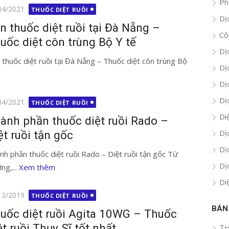
Ph
g
04/2021
THUỐC DIỆT RUỒI
Dị
n thuốc diệt ruồi tại Đà Nẵng –
Cô
uốc diệt côn trùng Bộ Y tế
Dị
 thuốc diệt ruồi tại Đà Nẵng – Thuốc diệt côn trùng Bộ
Dị
Dị
Dị
g
04/2021
THUỐC DIỆT RUỒI
Di
ành phần thuốc diệt ruồi Rado –
Dị
ệt ruồi tận gốc
Dị
nh phần thuốc diệt ruồi Rado – Diệt ruồi tận gốc Từ
Dị
ng,...
Xem thêm
Di
g
12/2019
THUỐC DIỆT RUỒI
BÁN
uốc diệt ruồi Agita 10WG – Thuốc
ệt ruồi Thụy Sĩ tốt nhất
TH