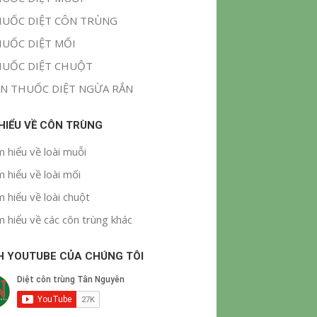
UỐC DIỆT CÔN TRÙNG
UỐC DIỆT MỐI
UỐC DIỆT CHUỘT
N THUỐC DIỆT NGỪA RẮN
 HIỂU VỀ CÔN TRÙNG
m hiểu về loài muỗi
m hiểu về loài mối
m hiểu về loài chuột
m hiểu về các côn trùng khác
H YOUTUBE CỦA CHÚNG TÔI