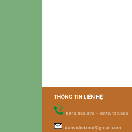
THÔNG TIN LIÊN HỆ
0945.963.376 – 0973.427.665
donvidietmoi@gmail.com