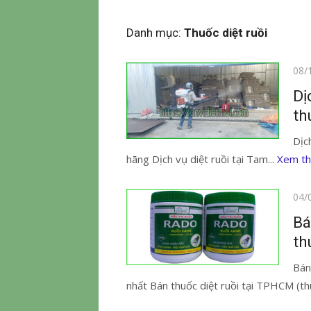
Danh mục:
Thuốc diệt ruồi
Đăn
08/
vào
Dị
th
Dịc
hãng Dịch vụ diệt ruồi tại Tam...
Xem t
Đăn
04/
vào
Bá
th
Bán
nhất Bán thuốc diệt ruồi tại TPHCM (th