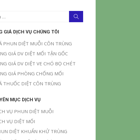
Tìm
kiếm
G GIÁ DỊCH VỤ CHÚNG TÔI
Á PHUN DIỆT MUỖI CÔN TRÙNG
NG GIÁ DV DIỆT MỐI TẬN GỐC
NG GIÁ DV DIỆT VE CHÓ BỌ CHÉT
NG GIÁ PHÒNG CHỐNG MỐI
Á THUỐC DIỆT CÔN TRÙNG
YÊN MỤC DỊCH VỤ
CH VỤ PHUN DIỆT MUỖI
CH VỤ DIỆT MỐI
UN DIỆT KHUẨN KHỬ TRÙNG