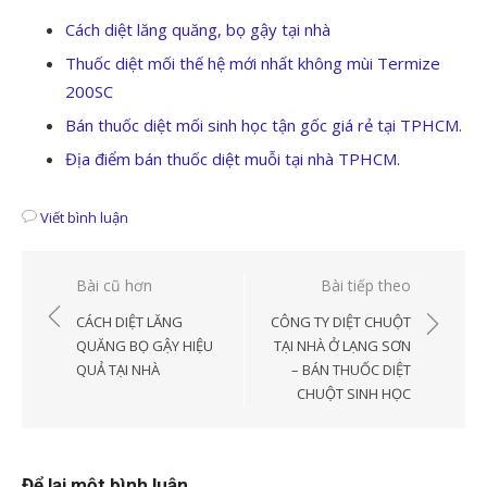
Cách diệt lăng quăng, bọ gậy tại nhà
Thuốc diệt mối thế hệ mới nhất không mùi Termize
200SC
Bán thuốc diệt mối sinh học tận gốc giá rẻ tại TPHCM
.
Địa điểm bán thuốc diệt muỗi tại nhà TPHCM
.
Viết bình luận
Điều
Bài cũ hơn
Bài tiếp theo
hướng
CÁCH DIỆT LĂNG
CÔNG TY DIỆT CHUỘT
bài
QUĂNG BỌ GẬY HIỆU
TẠI NHÀ Ở LẠNG SƠN
QUẢ TẠI NHÀ
– BÁN THUỐC DIỆT
viết
CHUỘT SINH HỌC
Để lại một bình luận