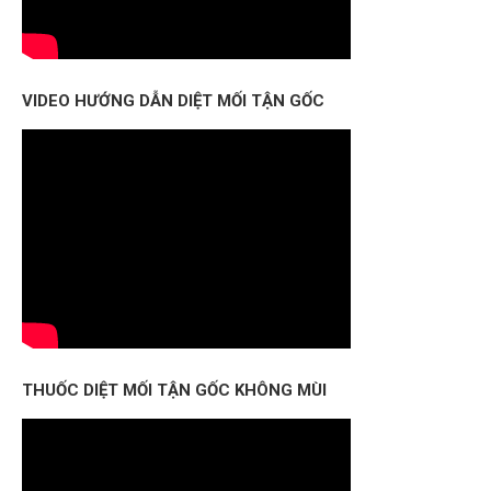
VIDEO HƯỚNG DẪN DIỆT MỐI TẬN GỐC
THUỐC DIỆT MỐI TẬN GỐC KHÔNG MÙI