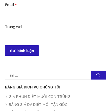
Email
*
Trang web
Tìm
Tìm
kiếm
kết
quả
BẢNG GIÁ DỊCH VỤ CHÚNG TÔI
cho:
GIÁ PHUN DIỆT MUỖI CÔN TRÙNG
BẢNG GIÁ DV DIỆT MỐI TẬN GỐC