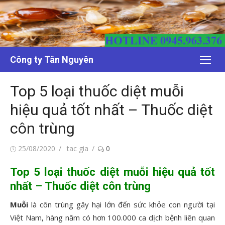
Chuyển
tới
nội
dung
Công ty Tân Nguyên
Top 5 loại thuốc diệt muỗi
hiệu quả tốt nhất – Thuốc diệt
côn trùng
Đăng
Tác
25/08/2020
tac gia
0
vào
giả
Top 5 loại thuốc diệt muỗi hiệu quả tốt
nhất – Thuốc diệt côn trùng
Muỗi
là côn trùng gây hại lớn đến sức khỏe con người tại
Việt Nam, hàng năm có hơn 100.000 ca dịch bệnh liên quan