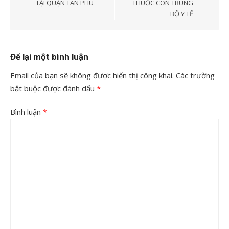
TẠI QUẬN TÂN PHÚ
THUỐC CÔN TRÙNG
viết
BỘ Y TẾ
Để lại một bình luận
Email của bạn sẽ không được hiển thị công khai.
Các trường
bắt buộc được đánh dấu
*
Bình luận
*