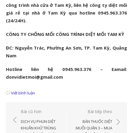
công trình nhà cửa ở Tam Kỳ, liên hệ công ty diệt mối
giá rẻ tại nhà ở Tam Kỳ qua hotline 0945.963.376
(24/24H).
CÔNG TY CHỐNG MỐI CÔNG TRÌNH DIỆT MỐI TAM KỲ
ĐC: Nguyễn Trác, Phường An Sơn, TP. Tam Kỳ, Quảng
Nam
Hotline liên hệ 0945.963.376 – Eamail:
donvidietmoi@gmail.com
Viết bình luận
Điều
Bài cũ hơn
Bài tiếp theo
hướng
DỊCH VỤ PHUN DIỆT
BÁN THUỐC DIỆT
bài
KHUẨN KHỬ TRÙNG
MUỖI QUẬN 3 – MUA