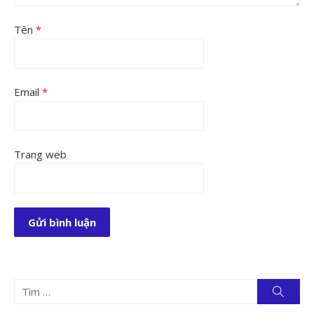
Tên
*
Email
*
Trang web
Tìm
Tìm
kiếm
kết