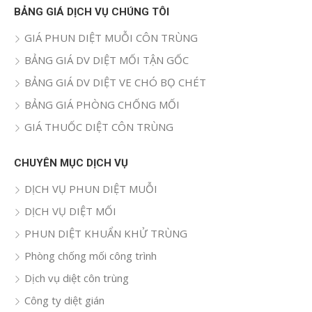
quả
BẢNG GIÁ DỊCH VỤ CHÚNG TÔI
cho:
GIÁ PHUN DIỆT MUỖI CÔN TRÙNG
BẢNG GIÁ DV DIỆT MỐI TẬN GỐC
BẢNG GIÁ DV DIỆT VE CHÓ BỌ CHÉT
BẢNG GIÁ PHÒNG CHỐNG MỐI
GIÁ THUỐC DIỆT CÔN TRÙNG
CHUYÊN MỤC DỊCH VỤ
DỊCH VỤ PHUN DIỆT MUỖI
DỊCH VỤ DIỆT MỐI
PHUN DIỆT KHUẨN KHỬ TRÙNG
Phòng chống mối công trình
Dịch vụ diệt côn trùng
Công ty diệt gián