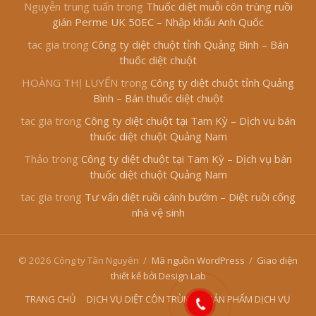
Nguyễn trung tuấn
trong
Thuốc diệt muỗi côn trùng ruồi
gián Perme UK 50EC – Nhập khẩu Anh Quốc
tac gia
trong
Công ty diệt chuột tỉnh Quảng Bình – Bán
thuốc diệt chuột
HOÀNG THỊ LUYẾN
trong
Công ty diệt chuột tỉnh Quảng
Bình – Bán thuốc diệt chuột
tac gia
trong
Công ty diệt chuột tại Tam Kỳ – Dịch vụ bán
thuốc diệt chuột Quảng Nam
Thảo
trong
Công ty diệt chuột tại Tam Kỳ – Dịch vụ bán
thuốc diệt chuột Quảng Nam
tac gia
trong
Tư vấn diệt ruồi cánh bướm – Diệt ruồi cống
nhà vệ sinh
© 2026 Công ty Tân Nguyên
/
Mã nguồn WordPress
/
Giao diện
thiết kế bởi Design Lab
TRANG CHỦ
DỊCH VỤ DIỆT CÔN TRÙNG
SẢN PHẨM DỊCH VỤ