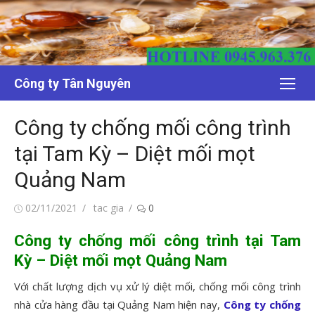
Chuyển
tới
nội
dung
Công ty Tân Nguyên
Công ty chống mối công trình
tại Tam Kỳ – Diệt mối mọt
Quảng Nam
Đăng
Tác
02/11/2021
tac gia
0
vào
giả
Công ty chống mối công trình tại Tam
Kỳ – Diệt mối mọt Quảng Nam
Với chất lượng dịch vụ xử lý diệt mối, chống mối công trình
nhà cửa hàng đầu tại Quảng Nam hiện nay,
Công ty chống