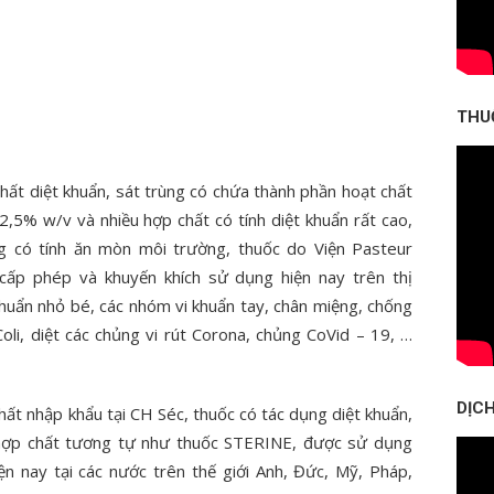
THU
chất diệt khuẩn, sát trùng có chứa thành phần hoạt chất
,5% w/v và nhiều hợp chất có tính diệt khuẩn rất cao,
g có tính ăn mòn môi trường, thuốc do Viện Pasteur
ấp phép và khuyến khích sử dụng hiện nay trên thị
 khuẩn nhỏ bé, các nhóm vi khuẩn tay, chân miệng, chống
oli, diệt các chủng vi rút Corona, chủng CoVid – 19, …
DỊCH
hất nhập khẩu tại CH Séc, thuốc có tác dụng diệt khuẩn,
ó hợp chất tương tự như thuốc STERINE, được sử dụng
ện nay tại các nước trên thế giới Anh, Đức, Mỹ, Pháp,