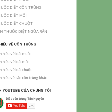
UỐC DIỆT CÔN TRÙNG
UỐC DIỆT MỐI
UỐC DIỆT CHUỘT
N THUỐC DIỆT NGỪA RẮN
 HIỂU VỀ CÔN TRÙNG
m hiểu về loài muỗi
m hiểu về loài mối
m hiểu về loài chuột
m hiểu về các côn trùng khác
H YOUTUBE CỦA CHÚNG TÔI