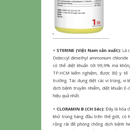
+
STERINE (Việt Nam sản xuất):
Là 
Dideccyl dimethyl ammonium chloride 2
có thể diệt khuẩn tới 99,9% mà khôn
TP.HCM kiểm nghiệm, được Bộ y tế c
trường. Tác dụng diệt các vi trùng, vi
dịch bệnh truyền nhiễm, diệt khuẩn E-C
hiệu quả nhất.
+
CLORAMIN B (CH Séc):
Đây là hóa c
khử trùng hàng đầu trên thế giới, c
rộng rãi để phòng chống dịch bệnh hi