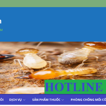
n
AM
TÔI
DỊCH VỤ
SẢN PHẨM THUỐC
PHÒNG CHỐNG MỐI CÔ