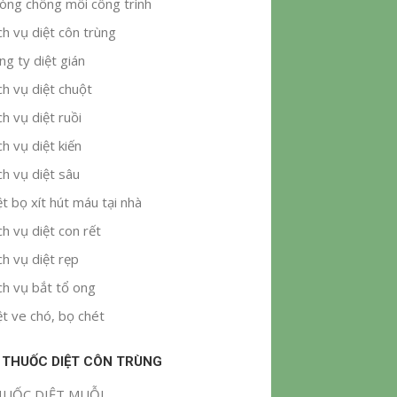
òng chống mối công trình
ch vụ diệt côn trùng
ng ty diệt gián
ch vụ diệt chuột
ch vụ diệt ruồi
ch vụ diệt kiến
ch vụ diệt sâu
ệt bọ xít hút máu tại nhà
ch vụ diệt con rết
ch vụ diệt rẹp
ch vụ bắt tổ ong
ệt ve chó, bọ chét
 THUỐC DIỆT CÔN TRÙNG
UỐC DIỆT MUỖI