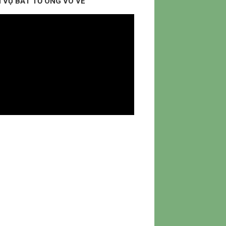
 VỤ BẮT TỔ ONG VÒ VẼ