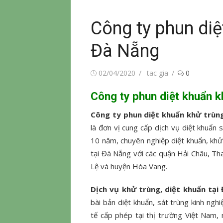
Công ty phun diệ
Đà Nẵng
Đăng
Tác
02/04/2020
tac gia
0
vào
giả
Công ty phun diệt khuẩn k
Công ty phun diệt khuẩn khử trùn
là đơn vị cung cấp dịch vụ diệt khuẩn 
10 năm, chuyên nghiệp diệt khuẩn, khử t
tại Đà Nẵng với các quận Hải Châu, T
Lệ và huyện Hòa Vang.
Dịch vụ khử trùng, diệt khuẩn tại
bài bản diệt khuẩn, sát trùng kinh ngh
tế cấp phép tại thị trường Việt Nam