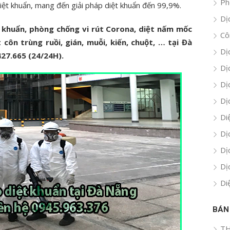
Ph
iệt khuẩn, mang đến giải pháp diệt khuẩn đến 99,9%.
Dị
t khuẩn, phòng chống vi rút Corona, diệt nấm mốc
Cô
 côn trùng ruồi, gián, muỗi, kiến, chuột, … tại Đà
Dị
427.665 (24/24H).
Dị
Dị
Dị
Di
Dị
Dị
Dị
Di
BÁN
TH