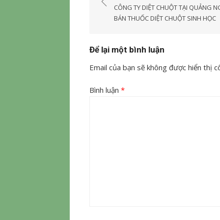
hướng
CÔNG TY DIỆT CHUỘT TẠI QUẢNG NG
bài
BÁN THUỐC DIỆT CHUỘT SINH HỌC
viết
Để lại một bình luận
Email của bạn sẽ không được hiển thị cô
Bình luận
*