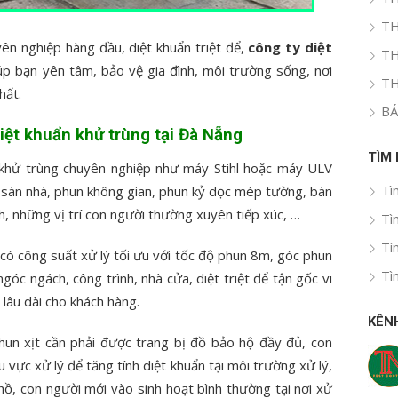
TH
ên nghiệp hàng đầu, diệt khuẩn triệt để,
công ty diệt
TH
úp bạn yên tâm, bảo vệ gia đình, môi trường sống, nơi
TH
hất.
BÁ
iệt khuẩn khử trùng tại Đà Nẵng
TÌM
 khử trùng chuyên nghiệp như máy Stihl hoặc máy ULV
Tì
 sàn nhà, phun không gian, phun kỷ dọc mép tường, bàn
h, những vị trí con người thường xuyên tiếp xúc, …
Tì
Tì
có công suất xử lý tối ưu với tốc độ phun 8m, góc phun
Tì
óc ngách, công trình, nhà cửa, diệt triệt để tận gốc vi
g lâu dài cho khách hàng.
KÊN
phun xịt cần phải được trang bị đồ bảo hộ đầy đủ, con
u vực xử lý để tăng tính diệt khuẩn tại môi trường xử lý,
hồ, con người mới vào sinh hoạt bình thường tại nơi xử