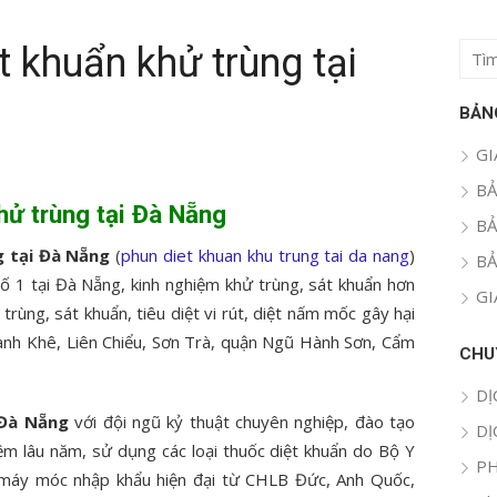
t khuẩn khử trùng tại
Tìm
kết
quả
BẢN
cho:
GI
BẢ
hử trùng tại Đà Nẵng
BẢ
g tại Đà Nẵng
(
phun diet khuan khu trung tai da nang
)
BẢ
số 1 tại Đà Nẵng, kinh nghiệm khử trùng, sát khuẩn hơn
GI
rùng, sát khuẩn, tiêu diệt vi rút, diệt nấm mốc gây hại
hanh Khê, Liên Chiểu, Sơn Trà, quận Ngũ Hành Sơn, Cẩm
CHU
DỊ
 Đà Nẵng
với đội ngũ kỷ thuật chuyên nghiệp, đào tạo
DỊ
iệm lâu năm, sử dụng các loại thuốc diệt khuẩn do Bộ Y
PH
, máy móc nhập khẩu hiện đại từ CHLB Đức, Anh Quốc,