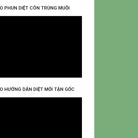
EO PHUN DIỆT CÔN TRÙNG MUỖI
EO HƯỚNG DẪN DIỆT MỐI TẬN GỐC