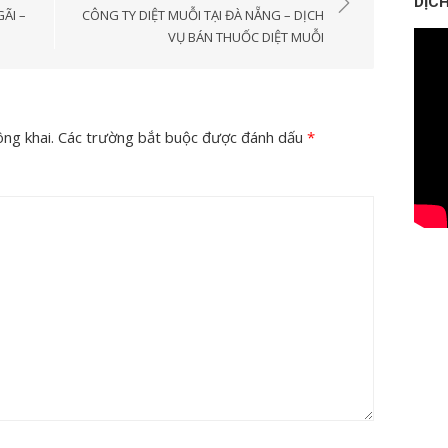
DỊCH
ÃI –
CÔNG TY DIỆT MUỖI TẠI ĐÀ NẴNG – DỊCH
VỤ BÁN THUỐC DIỆT MUỖI
ng khai.
Các trường bắt buộc được đánh dấu
*