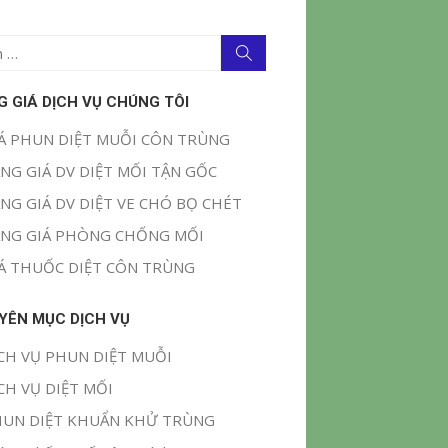
Tìm
kiếm
G GIÁ DỊCH VỤ CHÚNG TÔI
Á PHUN DIỆT MUỖI CÔN TRÙNG
NG GIÁ DV DIỆT MỐI TẬN GỐC
NG GIÁ DV DIỆT VE CHÓ BỌ CHÉT
NG GIÁ PHÒNG CHỐNG MỐI
Á THUỐC DIỆT CÔN TRÙNG
YÊN MỤC DỊCH VỤ
CH VỤ PHUN DIỆT MUỖI
CH VỤ DIỆT MỐI
UN DIỆT KHUẨN KHỬ TRÙNG