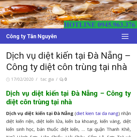
Chuyển
tới
nội
dung
Công ty Tân Nguyên
Dịch vụ diệt kiến tại Đà Nẵng –
Công ty diệt côn trùng tại nhà
Đăng
Tác
17/02/2020
tac gia
0
vào
giả
Dịch vụ diệt kiến tại Đà Nẵng – Công ty
diệt côn trùng tại nhà
Dịch vụ diệt kiến tại Đà Nẵng
(
diet kien tai da nang
) nhận
diệt kiến riện, diệt kiến lửa, kiến ba khoang, kiến vàng, diệt
kiến sinh học, bán thuốc diệt kiến, … tại quận Thanh Khê,