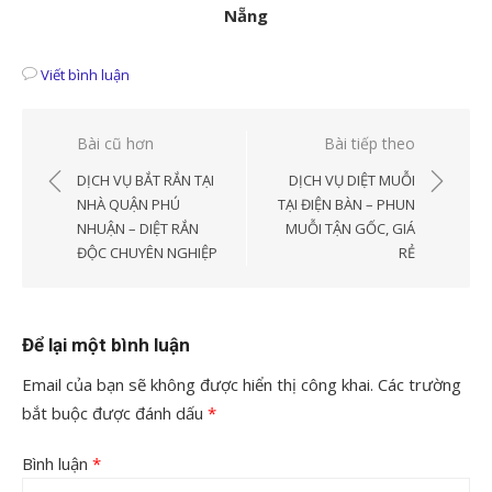
Nẵng
Viết bình luận
Điều
Bài cũ hơn
Bài tiếp theo
hướng
DỊCH VỤ BẮT RẮN TẠI
DỊCH VỤ DIỆT MUỖI
bài
NHÀ QUẬN PHÚ
TẠI ĐIỆN BÀN – PHUN
NHUẬN – DIỆT RẮN
MUỖI TẬN GỐC, GIÁ
viết
ĐỘC CHUYÊN NGHIỆP
RẺ
Để lại một bình luận
Email của bạn sẽ không được hiển thị công khai.
Các trường
bắt buộc được đánh dấu
*
Bình luận
*