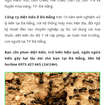
Ngũ Hành Sơn, Liên Chiểu, Hải Châu, Cẩm Lệ, Sơn Trà và
huyện Hòa Vang, TP. Đà Nẵng.
Công ty diệt kiến ở Đà Nẵng
hơn 10 năm kinh nghiệm xử
lý kiến tại Đà Nẵng, với hệ thống máy móc hiện đại, đội ngũ
kỷ thuật đào tạo chuyên nghiệp, uy tín, sử dụng các loại
thuốc diệt kiến do Bộ Y tế cấp phép, an toàn môi trường,
con người tại TP Đà Nẵng.
Bạn cần phun diệt kiến, trừ kiến hiệu quả, ngăn ngừa
kiến gây hại lâu dài cho bạn tại Đà Nẵng, liên hệ
hotline 0973.427.665 (24/24H).