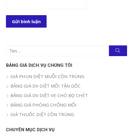
Tìm
Tìm
kiếm
kết
quả
BẢNG GIÁ DỊCH VỤ CHÚNG TÔI
cho:
GIÁ PHUN DIỆT MUỖI CÔN TRÙNG
BẢNG GIÁ DV DIỆT MỐI TẬN GỐC
BẢNG GIÁ DV DIỆT VE CHÓ BỌ CHÉT
BẢNG GIÁ PHÒNG CHỐNG MỐI
GIÁ THUỐC DIỆT CÔN TRÙNG
CHUYÊN MỤC DỊCH VỤ