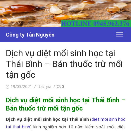
Chuyển
tới
nội
dung
Công ty Tân Nguyên
Dịch vụ diệt mối sinh học tại
Thái Bình – Bán thuốc trừ mối
tận gốc
Đăng
Tác
19/03/2021
tac gia
0
vào
giả
Dịch vụ diệt mối sinh học tại Thái Bình –
Bán thuốc trừ mối tận gốc
Dịch vụ diệt mối sinh học tại Thái Bình
(
diet moi sinh hoc
tai thai binh
) kinh nghiệm hơn 10 năm kiểm soát mối, diệt