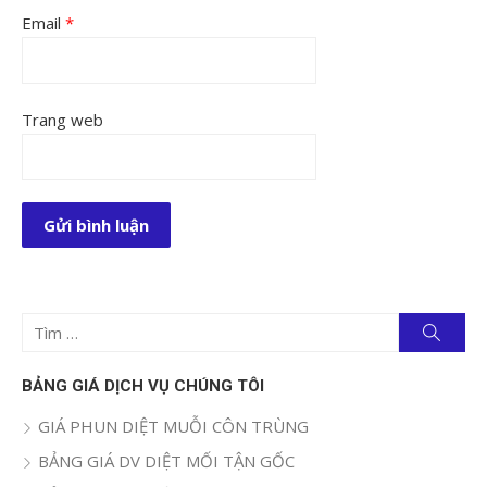
Email
*
Trang web
Tìm
Tìm
kiếm
kết
quả
BẢNG GIÁ DỊCH VỤ CHÚNG TÔI
cho:
GIÁ PHUN DIỆT MUỖI CÔN TRÙNG
BẢNG GIÁ DV DIỆT MỐI TẬN GỐC