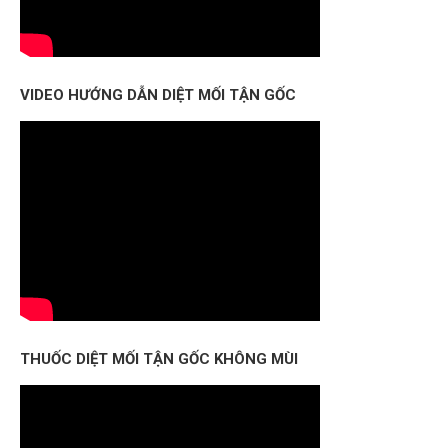
VIDEO HƯỚNG DẪN DIỆT MỐI TẬN GỐC
THUỐC DIỆT MỐI TẬN GỐC KHÔNG MÙI