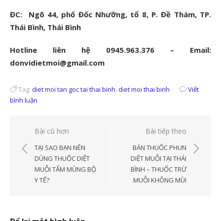
ĐC: Ngõ 44, phố Đốc Nhưỡng, tổ 8, P. Đề Thám, TP.
Thái Bình, Thái Bình
Hotline liên hệ 0945.963.376 – Email:
donvidietmoi@gmail.com
Tag:
diet moi tan goc tai thai binh
,
diet moi thai binh
Viết
bình luận
Điều
Bài cũ hơn
Bài tiếp theo
hướng
TẠI SAO BẠN NÊN
BÁN THUỐC PHUN
bài
DÙNG THUỐC DIỆT
DIỆT MUỖI TẠI THÁI
MUỖI TẨM MÙNG BỘ
BÌNH – THUỐC TRỪ
viết
Y TẾ?
MUỖI KHÔNG MÙI