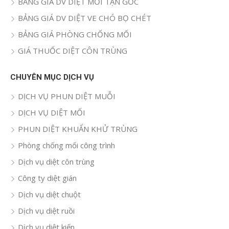
BẢNG GIÁ DV DIỆT MỐI TẬN GỐC
BẢNG GIÁ DV DIỆT VE CHÓ BỌ CHÉT
BẢNG GIÁ PHÒNG CHỐNG MỐI
GIÁ THUỐC DIỆT CÔN TRÙNG
CHUYÊN MỤC DỊCH VỤ
DỊCH VỤ PHUN DIỆT MUỖI
DỊCH VỤ DIỆT MỐI
PHUN DIỆT KHUẨN KHỬ TRÙNG
Phòng chống mối công trình
Dịch vụ diệt côn trùng
Công ty diệt gián
Dịch vụ diệt chuột
Dịch vụ diệt ruồi
Dịch vụ diệt kiến