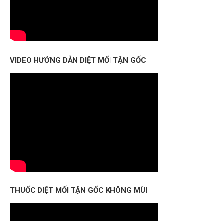
VIDEO HƯỚNG DẪN DIỆT MỐI TẬN GỐC
THUỐC DIỆT MỐI TẬN GỐC KHÔNG MÙI