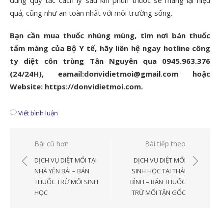
quả, cũng như an toàn nhất với môi trường sống.
Bạn cần mua thuốc nhúng mùng, tìm nơi bán thuốc
tẩm màng của Bộ Y tế, hãy liên hệ ngay hotline công
ty diệt côn trùng Tân Nguyên qua 0945.963.376
(24/24H), eamail:donvidietmoi@gmail.com hoặc
Website: https://donvidietmoi.com.
Viết bình luận
Điều
Bài cũ hơn
Bài tiếp theo
hướng
DỊCH VỤ DIỆT MỐI TẠI
DỊCH VỤ DIỆT MỐI
bài
NHÀ YÊN BÁI – BÁN
SINH HỌC TẠI THÁI
THUỐC TRỪ MỐI SINH
BÌNH – BÁN THUỐC
viết
HỌC
TRỪ MỐI TẬN GỐC