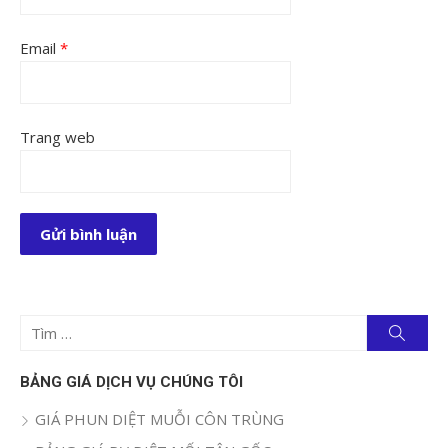
Email
*
Trang web
Tìm
Tìm
kiếm
kết
quả
BẢNG GIÁ DỊCH VỤ CHÚNG TÔI
cho:
GIÁ PHUN DIỆT MUỖI CÔN TRÙNG