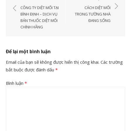
hướng
CÔNG TY DIỆT MỐI TẠI
CÁCH DIỆT MỐI
bài
BÌNH ĐỊNH – DỊCH VỤ
TRONG TƯỜNG NHÀ
BÁN THUỐC DIỆT MỐI
ĐANG SỐNG
viết
CHÍNH HÃNG
Để lại một bình luận
Email của bạn sẽ không được hiển thị công khai.
Các trường
bắt buộc được đánh dấu
*
Bình luận
*