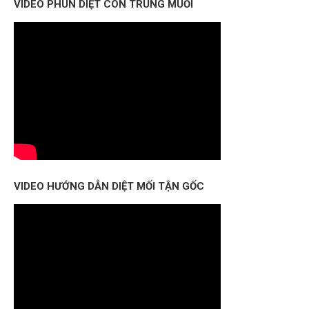
VIDEO PHUN DIỆT CÔN TRÙNG MUỖI
VIDEO HƯỚNG DẪN DIỆT MỐI TẬN GỐC