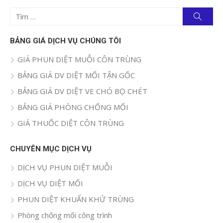
Tìm
Tìm
kiếm
kết
quả
BẢNG GIÁ DỊCH VỤ CHÚNG TÔI
cho:
GIÁ PHUN DIỆT MUỖI CÔN TRÙNG
BẢNG GIÁ DV DIỆT MỐI TẬN GỐC
BẢNG GIÁ DV DIỆT VE CHÓ BỌ CHÉT
BẢNG GIÁ PHÒNG CHỐNG MỐI
GIÁ THUỐC DIỆT CÔN TRÙNG
CHUYÊN MỤC DỊCH VỤ
DỊCH VỤ PHUN DIỆT MUỖI
DỊCH VỤ DIỆT MỐI
PHUN DIỆT KHUẨN KHỬ TRÙNG
Phòng chống mối công trình