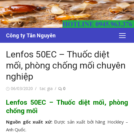
Chuyển
tới
nội
dung
Công ty Tân Nguyên
Lenfos 50EC – Thuốc diệt
mối, phòng chống mối chuyên
nghiệp
Đăng
Tác
06/03/2020
tac gia
0
vào
giả
Lenfos 50EC – Thuốc diệt mối, phòng
chống mối
Nguồn gốc xuất xứ:
Được sản xuất bởi hãng Hockley –
Anh Quốc.