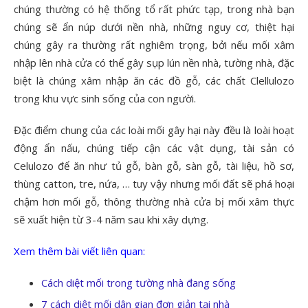
chúng thường có hệ thống tổ rất phức tạp, trong nhà bạn
chúng sẽ ẩn núp dưới nền nhà, những nguy cơ, thiệt hại
chúng gây ra thường rất nghiêm trọng, bởi nếu mối xâm
nhập lên nhà cửa có thể gây sụp lún nền nhà, tường nhà, đặc
biệt là chúng xâm nhập ăn các đồ gỗ, các chất Clellulozo
trong khu vực sinh sống của con người.
Đặc điểm chung của các loài mối gây hại này đều là loài hoạt
động ẩn nấu, chúng tiếp cận các vật dụng, tài sản có
Celulozo để ăn như tủ gỗ, bàn gỗ, sàn gỗ, tài liệu, hồ sơ,
thùng catton, tre, nứa, … tuy vậy nhưng mối đất sẽ phá hoại
chậm hơn mối gỗ, thông thường nhà cửa bị mối xâm thực
sẽ xuất hiện từ 3-4 năm sau khi xây dựng.
Xem thêm bài viết liên quan:
Cách diệt mối trong tường nhà đang sống
7 cách diệt mối dân gian đơn giản tại nhà