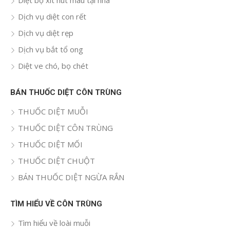
Diệt bọ xít hút máu tại nhà
Dịch vụ diệt con rết
Dịch vụ diệt rẹp
Dịch vụ bắt tổ ong
Diệt ve chó, bọ chét
BÁN THUỐC DIỆT CÔN TRÙNG
THUỐC DIỆT MUỖI
THUỐC DIỆT CÔN TRÙNG
THUỐC DIỆT MỐI
THUỐC DIỆT CHUỘT
BÁN THUỐC DIỆT NGỪA RẮN
TÌM HIỂU VỀ CÔN TRÙNG
Tìm hiểu về loài muỗi