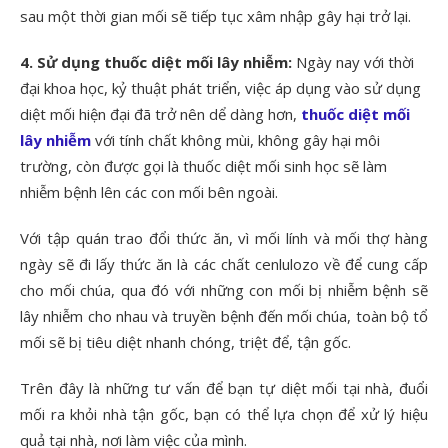
sau một thời gian mối sẽ tiếp tục xâm nhập gây hại trở lại.
4. Sử dụng thuốc diệt mối lây nhiễm:
Ngày nay với thời
đại khoa học, kỷ thuật phát triển, việc áp dụng vào sử dụng
diệt mối hiện đại đã trở nên dể dàng hơn,
thuốc diệt mối
lây nhiễm
với tính chất không mùi, không gây hại môi
trường, còn được gọi là thuốc diệt mối sinh học sẽ làm
nhiễm bệnh lên các con mối bên ngoài.
Với tập quán trao đổi thức ăn, vì mối lính và mối thợ hàng
ngày sẽ đi lấy thức ăn là các chất cenlulozo về để cung cấp
cho mối chúa, qua đó với những con mối bị nhiễm bệnh sẽ
lây nhiễm cho nhau và truyền bệnh đến mối chúa, toàn bộ tổ
mối sẽ bị tiêu diệt nhanh chóng, triệt để, tận gốc.
Trên đây là những tư vấn để bạn tự diệt mối tại nhà, đuổi
mối ra khỏi nhà tận gốc, bạn có thể lựa chọn để xử lý hiệu
quả tại nhà, nơi làm việc của mình.