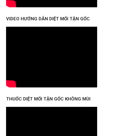
VIDEO HƯỚNG DẪN DIỆT MỐI TẬN GỐC
THUỐC DIỆT MỐI TẬN GỐC KHÔNG MÙI