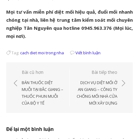
Mọi tư vấn miễn phí diệt mối hiệu quả, đuổi mối nhanh
chóng tại nhà, liên hệ trung tâm kiểm soát mối chuyên
nghiệp Tân Nguyên qua hotline 0945.963.376 (Mọi lúc,
mọi nơi).
Tag:
cach diet moi trong nha
Viết bình luận
Điều
Bài cũ hơn
Bài tiếp theo
hướng
BÁN THUỐC DIỆT
DỊCH VỤ DIỆT MỐI Ở
bài
MUỖI TẠI BẮC GIANG –
AN GIANG – CÔNG TY
THUỐC PHUN MUỖI
CHỐNG MỐI NHÀ CỬA
viết
CỦA BỘ Y TẾ
MỚI XÂY DỰNG
Để lại một bình luận