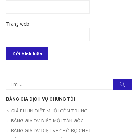
Trang web
Tìm
Tìm
kiếm
kết
quả
BẢNG GIÁ DỊCH VỤ CHÚNG TÔI
cho:
GIÁ PHUN DIỆT MUỖI CÔN TRÙNG
BẢNG GIÁ DV DIỆT MỐI TẬN GỐC
BẢNG GIÁ DV DIỆT VE CHÓ BỌ CHÉT